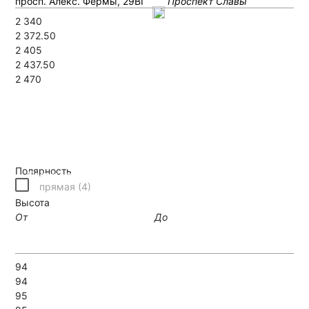
просп. Алекс. Фермы, 29ВГ
Проспект Славы
2 340
2 372.50
2 405
2 437.50
2 470
+7 (812) 426-16-64
Полярность
Позвонить
Написать
прямая (
4
)
Высота
От
До
94
94
95