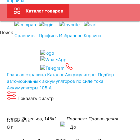
корзина
Каталог товаров
Услуги
Бренды
Поиск
Доставка
Оплата
Сравнить
Профиль
Избранное
Корзина
Подбор АКБ
Связаться
Прием Б/У АКБ
Контакты
Главная страница
Каталог
Аккумуляторы
Подбор
Санкт-Петербург
автомобильных аккумуляторов по силе тока
Аккумуляторы 105 А
Показать фильтр
просп. Энгельса, 145к1
Проспект Просвещения
Стоимость
От
До