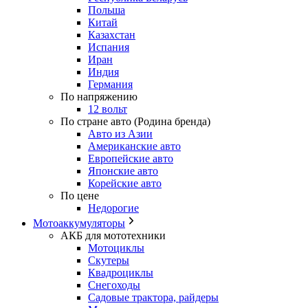
Польша
Китай
Казахстан
Испания
Иран
Индия
Германия
По напряжению
12 вольт
По стране авто (Родина бренда)
Авто из Азии
Американские авто
Европейские авто
Японские авто
Корейские авто
По цене
Недорогие
Мотоаккумуляторы
АКБ для мототехники
Мотоциклы
Скутеры
Квадроциклы
Снегоходы
Садовые трактора, райдеры