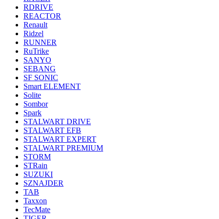
RDRIVE
REACTOR
Renault
Ridzel
RUNNER
RuTrike
SANYO
SEBANG
SF SONIC
Smart ELEMENT
Solite
Sombor
Spark
STALWART DRIVE
STALWART EFB
STALWART EXPERT
STALWART PREMIUM
STORM
STRain
SUZUKI
SZNAJDER
TAB
Taxxon
TecMate
TIGER