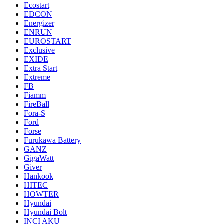
Ecostart
EDCON
Energizer
ENRUN
EUROSTART
Exclusive
EXIDE
Extra Start
Extreme
FB
Fiamm
FireBall
Fora-S
Ford
Forse
Furukawa Battery
GANZ
GigaWatt
Giver
Hankook
HITEC
HOWTER
Hyundai
Hyundai Bolt
INCI AKU