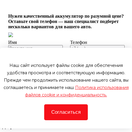
Нужен качественный аккумулятор по разумной цене?
Оставьте свой телефон — наш специалист подберет
несколько вариантов для вашего авто.
Имя
Телефон
Оставить заявку
Наш сайт использует файлы cookie для обеспечения
Оформить заказ
удобства просмотра и соответствующую информацию.
Цена со скидкой:
Прежде чем продолжить использование нашего сайта, вы
соглашаетесь и принимаете наш
Политика использования
Телефон
файлов cookie и конфиденциальность.
По этому номеру мы свяжемся с вами, чтобы уточнить детали
Купить в один клик
Мы перезвоним вам и уточним способ доставки и оплаты
Согласиться
вашего заказа.
Добро пожаловать!