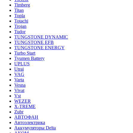
Timberg
Titan
Topla
Totachi
Trojan
Tudor
TUNGSTONE DYNAMIC
TUNGSTONE EFB
TUNGSTONE ENERGY
Turbo Start
Tyumen Battery
UPLUS
Utrai
VAG
Varta
Vesna
Vivat
Vst
WEZER
X-TREME
Zubr
АВТОФАН
Автоэлектрика
Аккумуляторы Delta