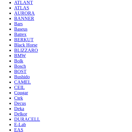
ATLANT
ATLAS
AURORA
BANNER
Bars
Baseus
Batrex
BERKUT
Black Horse
BLIZZARO
BMW
Bolk
Bosch
BOST
Bushido
CAMEL
CEIL
Cougar
Ctek
Decus
Deka
Delkor
DURACELL
E-Lab
EAS