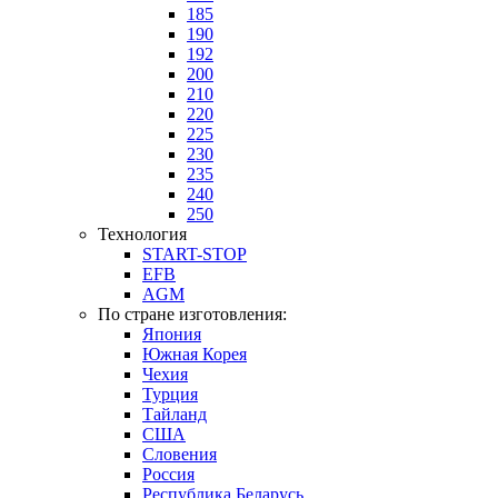
185
190
192
200
210
220
225
230
235
240
250
Технология
START-STOP
EFB
AGM
По стране изготовления:
Япония
Южная Корея
Чехия
Турция
Тайланд
США
Словения
Россия
Республика Беларусь