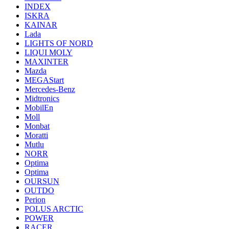
INDEX
ISKRA
KAINAR
Lada
LIGHTS OF NORD
LIQUI MOLY
MAXINTER
Mazda
MEGAStart
Mercedes-Benz
Midtronics
MobilEn
Moll
Monbat
Moratti
Mutlu
NORR
Optima
Optima
OURSUN
OUTDO
Perion
POLUS ARCTIC
POWER
RACER