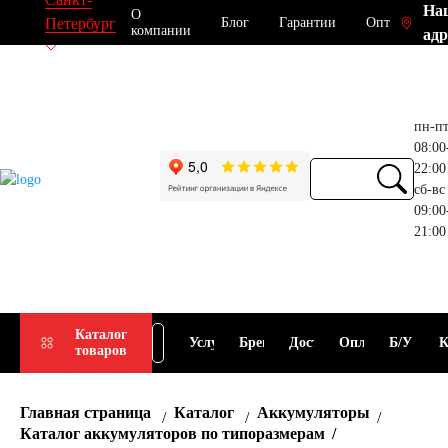
На
О
Блог
Гарантии
Опт
Петербург
компании
адр
пн-п
08:00
22:00
сб-вс
09:00
21:00
Прием
Подбор
Каталог
Услуги
Бренды
Доставка
Оплата
Б/У
К
товаров
АКБ
АКБ
Главная страница
Каталог
Аккумуляторы
Каталог аккумуляторов по типоразмерам