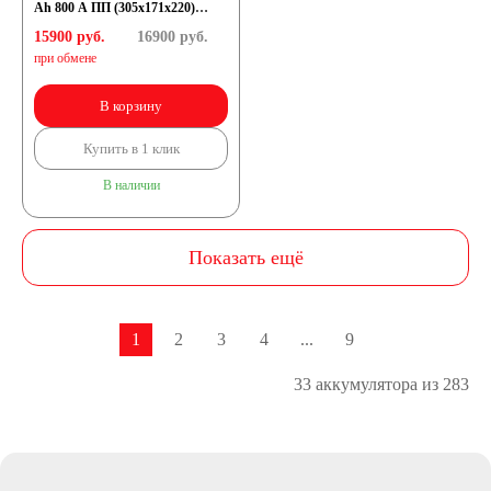
Ah 800 A ПП (305x171x220)
(D31R 75100)
15900 руб.
16900
руб.
при обмене
В корзину
Купить в 1 клик
В наличии
Показать ещё
1
2
3
4
...
9
33 аккумулятора из 283