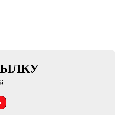
СЫЛКУ
ий
я