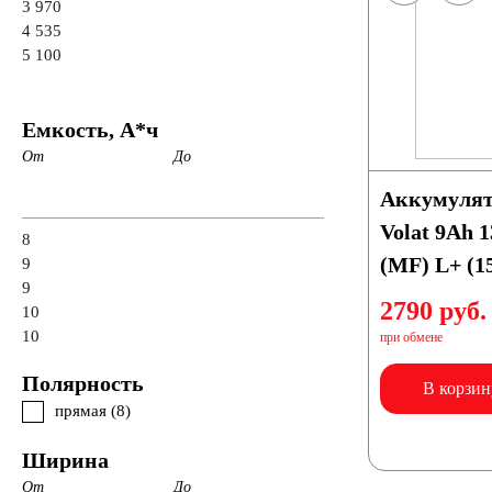
3 970
4 535
5 100
Емкость, А*ч
От
До
Аккумулят
Volat 9Ah
8
(MF) L+ (1
9
9
2790 руб.
10
10
при обмене
Полярность
В корзин
прямая (
8
)
Ширина
От
До