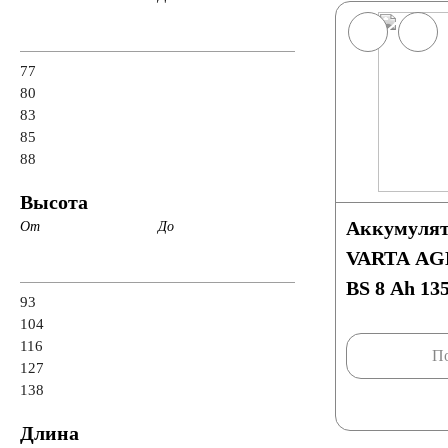
77
80
83
85
88
Высота
Аккумулят
От
До
VARTA AGM
BS 8 Ah 13
93
104
116
По
127
138
Длина