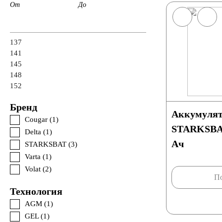
От
До
137
141
145
148
152
Бренд
Аккумулят
Cougar (
1
)
STARKSBAT
Delta (
1
)
Ач
STARKSBAT (
3
)
Varta (
1
)
Volat (
2
)
По
Технология
AGM (
1
)
GEL (
1
)