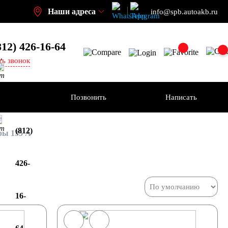
Наши адреса
info@spb.autoakb.ru
812) 426-16-64
,
ть звонок
кт
ения
Позвонить
Написать
+7
кт
(812)
ы 135 А
426-
16-