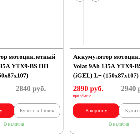
ор мотоциклетный
Аккумулятор мотоцик
 135А YTX9-BS ПП
Volat 9Ah 135А YTX9-
50x87x107)
(iGEL) L+ (150x87x107)
2840
руб.
2890 руб.
2940
р
при обмене
у
Купить в 1 клик
В корзину
Купить
В наличии
В наличии