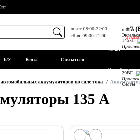
Опт
+7 (
пн-пт 08:00-22:00
просп.
Энгельса
сб-вс 09:00-21:00
Заказа
Прием
145к1
Проспе
Санкт-
Просвещ
просп.
Связаться
а
Б/У
Контакты
Алекс.
Фермы,
Петербург
29ВГ
Проспе
АКБ
 автомобильных аккумуляторов по силе тока
Аккумулятор
Славы
муляторы 135 А