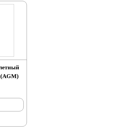
летный
 (AGM)