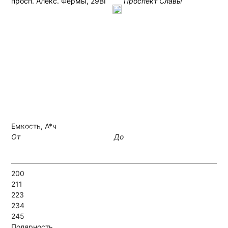
просп. Алекс. Фермы, 29ВГ
Проспект Славы
+7 (812) 426-16-64
Емкость, А*ч
Позвонить
Написать
От
До
200
211
223
234
245
Полярность