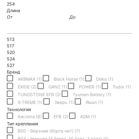
254
Длина
От
До
513
517
520
524
527
Бренд
AKBMAX (
1
)
Black Horse (
1
)
Deka (
1
)
EXIDE (
2
)
GANZ (
1
)
POWER (
1
)
Tudor (
1
)
TUNGSTONE EFB (
2
)
Tyumen Battery (
1
)
X-TREME (
1
)
Зверь (
1
)
Ямал (
1
)
Технология
Кислота (
8
)
EFB (
2
)
AGM (
1
)
Тип крепления
B00 - Верхнее (борта нет) (
7
)
B03 - Нижнее (4 борта, 10.5мм, 3 паза) (
1
)