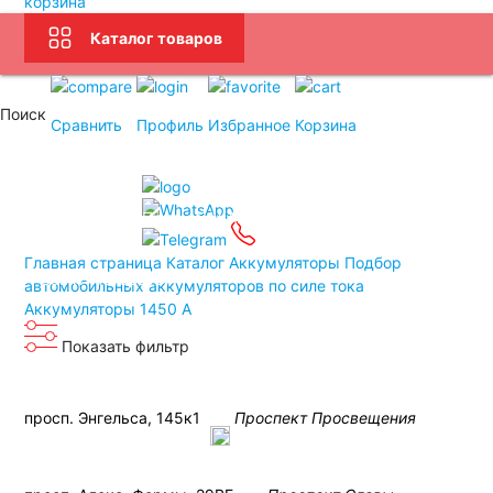
корзина
Каталог товаров
Услуги
Бренды
Поиск
Доставка
Оплата
Сравнить
Профиль
Избранное
Корзина
Подбор АКБ
Связаться
Прием Б/У АКБ
Контакты
Главная страница
Каталог
Аккумуляторы
Подбор
Санкт-Петербург
автомобильных аккумуляторов по силе тока
Аккумуляторы 1450 А
Показать фильтр
просп. Энгельса, 145к1
Проспект Просвещения