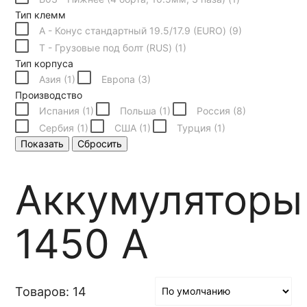
Тип клемм
A - Конус стандартный 19.5/17.9 (EURO) (
9
)
T - Грузовые под болт (RUS) (
1
)
Тип корпуса
Азия (
1
)
Европа (
3
)
Производство
Испания (
1
)
Польша (
1
)
Россия (
8
)
Сербия (
1
)
США (
1
)
Турция (
1
)
Показать
Сбросить
Аккумуляторы
1450 А
Товаров: 14