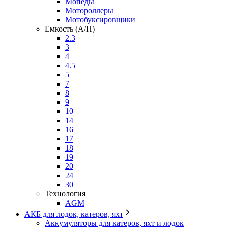
Мопеды
Мотороллеры
Мотобуксировщики
Емкость (A/H)
2.3
3
4
4.5
5
7
8
9
10
14
16
17
18
19
20
24
30
Технология
AGM
АКБ для лодок, катеров, яхт
Аккумуляторы для катеров, яхт и лодок