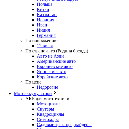
Польша
Китай
Казахстан
Испания
Иран
Индия
Германия
По напряжению
12 вольт
По стране авто (Родина бренда)
Авто из Азии
Американские авто
Европейские авто
Японские авто
Корейские авто
По цене
Недорогие
Мотоаккумуляторы
АКБ для мототехники
Мотоциклы
Скутеры
Квадроциклы
Снегоходы
Садовые трактора, райдеры