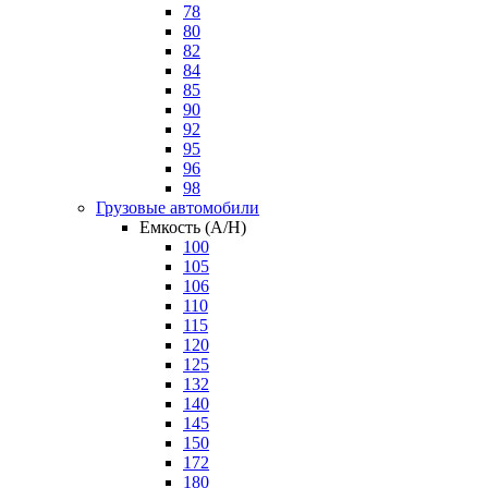
78
80
82
84
85
90
92
95
96
98
Грузовые автомобили
Емкость (A/H)
100
105
106
110
115
120
125
132
140
145
150
172
180