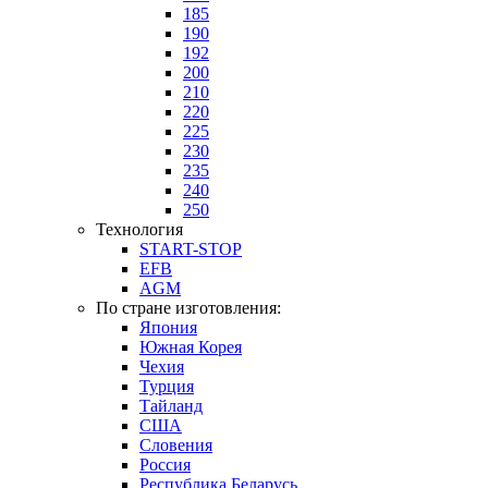
185
190
192
200
210
220
225
230
235
240
250
Технология
START-STOP
EFB
AGM
По стране изготовления:
Япония
Южная Корея
Чехия
Турция
Тайланд
США
Словения
Россия
Республика Беларусь