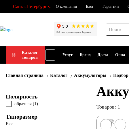
Санкт-Петербург
О компании
Блог
Гарантии
Подбор
Каталог
Услуги
Бренды
Доставка
Оплат
товаров
АКБ
Главная страница
Каталог
Аккумуляторы
Подбор
Акку
Полярность
обратная (
1
)
Товаров: 1
Типоразмер
Все