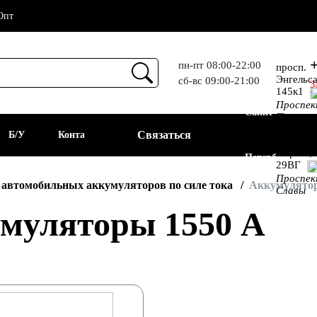
Опт
+
пн-пт 08:00-22:00
просп.
Энгельса
сб-вс 09:00-21:00
З
Прием
145к1
Проспе
Санкт-
Просвещ
просп.
Связаться
а
Б/У
Контакты
Алекс.
Фермы,
Петербург
29ВГ
Проспе
АКБ
 автомобильных аккумуляторов по силе тока
Аккумулятор
Славы
муляторы 1550 А