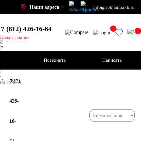
Наши адреса
info@spb.autoakb.ru
7 (812) 426-16-64
,
аказать звонок
кт
ения
Позвонить
Написать
+7
кт
(812)
ы 1550 А
426-
16-