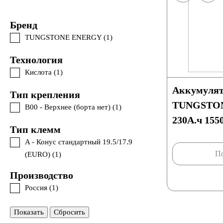
Бренд
TUNGSTONE ENERGY (
1
)
Технология
Кислота (
1
)
Аккумулят
Тип крепления
TUNGSTON
B00 - Верхнее (борта нет) (
1
)
230А.ч 155
Тип клемм
D6
A - Конус стандартный 19.5/17.9
По
(EURO) (
1
)
Производство
Россия (
1
)
Показать
Сбросить