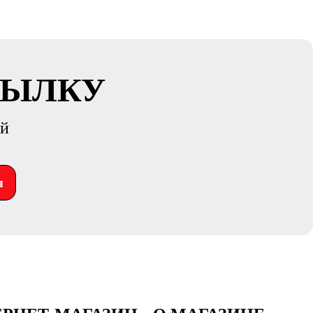
СЫЛКУ
ий
я