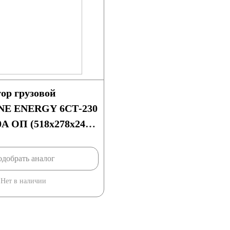
ор грузовой
E ENERGY 6СТ-230
0А ОП (518x278x240)
добрать аналог
Нет в наличии