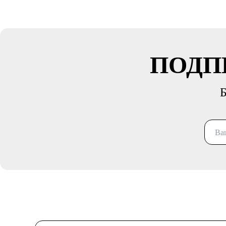
ПОДП
Б