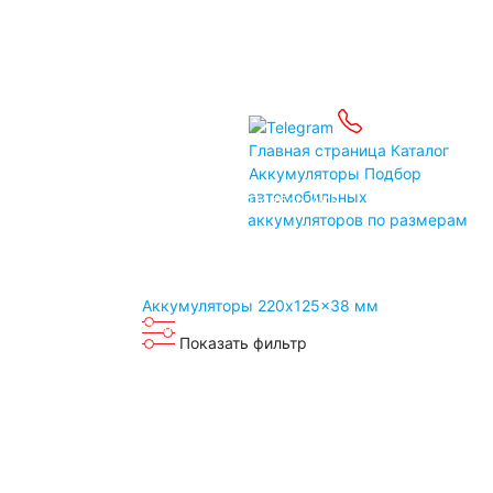
Детские электромобили
Инвалидные коляски
Газонокосилки
Зарядные устройства
Услуги
Бренды
Главная страница
Каталог
Аккумуляторы
Подбор
автомобильных
Пусковые устройства
Подбор АКБ
аккумуляторов по размерам
Автомобильные тестеры
Аксессуары
Доставка
Аккумуляторы 220x125x38 мм
Связаться
Оплата
Прием Б/У АКБ
Контакты
Показать фильтр
Санкт-Петербург