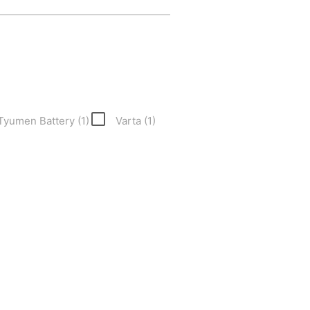
Tyumen Battery (
1
)
Varta (
1
)