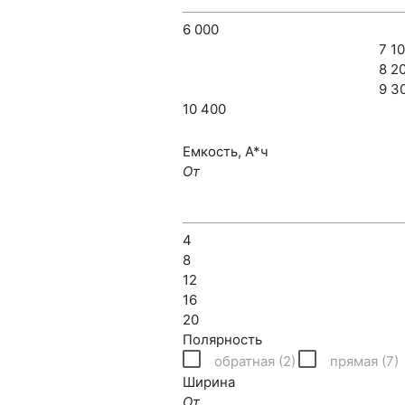
+7 (812) 426-16-64
6 000
7 1
8 2
9 3
10 400
Позвонить
Написать
Емкость, А*ч
От
4
8
12
16
20
Полярность
обратная (
2
)
прямая (
7
)
Ширина
От