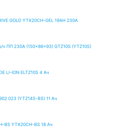
RIVE GOLD YTX20CH-GEL 19AH 230A
/ч ПП 230А (150x86x93) GTZ10S (YTZ10S)
E LI-ION ELTZ10S 4 Ач
902 023 (YTZ14S-BS) 11 Ач
CH-BS YTX20CH-BS 18 Ач