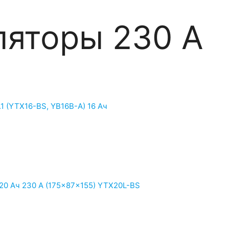
ляторы 230 А
1 (YTX16-BS, YB16B-A) 16 Ач
 Ач 230 А (175x87x155) YTX20L-BS