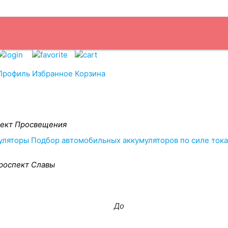
и
Бренды
Санкт
Доставка
Оплата
Прием Б/У АКБ
Контакты
Профиль
Избранное
Корзина
ект Просвещения
уляторы
Подбор автомобильных аккумуляторов по силе тока
роспект Славы
До