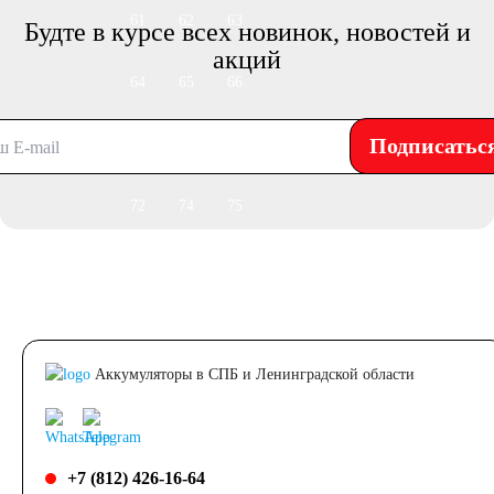
61
62
63
Будте в курсе всех новинок, новостей и
акций
64
65
66
Подписатьс
68
70
71
72
74
75
77
78
80
82
84
85
Аккумуляторы в СПБ и Ленинградской области
90
92
95
96
98
+7 (812) 426-16-64