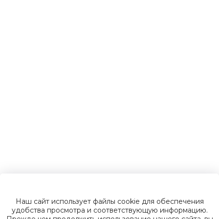
Детские
электромобили
Инвалидные
коляски
Газонокосилки
Зарядные
устройства
Наш сайт использует файлы cookie для обеспечения
Пусковые
удобства просмотра и соответствующую информацию.
Прежде чем продолжить использование нашего сайта, вы