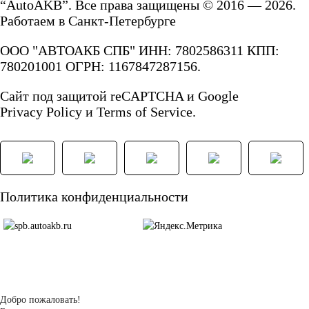
“AutoAKB”. Все права защищены © 2016 — 2026.
172
180
Работаем в Санкт-Петербурге
ООО "АВТОАКБ СПБ" ИНН: 7802586311 КПП:
185
190
780201001 ОГРН: 1167847287156.
192
200
Сайт под защитой reCAPTCHA и Google
Privacy Policy
и
Terms of Service.
210
220
225
230
Политика конфиденциальности
235
240
250
Технология
Добро пожаловать!