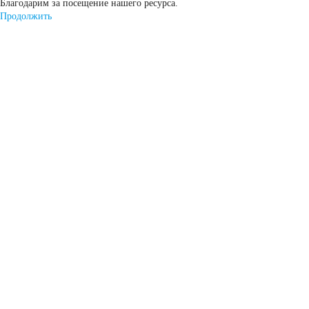
Благодарим за посещение нашего ресурса.
START-STOP
Продолжить
EFB
AGM
По стране изготовления:
Япония
Южная Корея
Чехия
Турция
Тайланд
США
Словения