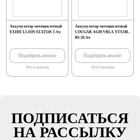
автомобили
Емкость (A/H)
Аккумулятор мотоциклетный
Аккумулятор мотоциклетный
EXIDE LI-ION ELTZ14S 5 Ач
COUGAR AGM VRLA YTX18L-
BS 20 Ач
35
38
40
Подобрать аналог
Подобрать аналог
42
43
44
Нет в наличии
Нет в наличии
45
47
48
50
52
53
54
55
56
ПОДПИСАТЬСЯ
НА РАССЫЛКУ
58
59
60