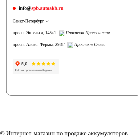
Грузовые
info@
spb.autoakb.ru
Санкт-Петербург
автомобили
просп. Энгельса, 145к1
Проспект Просвещения
Емкость (A/H)
просп. Алекс. Фермы, 29ВГ
Проспект Славы
100
105
106
110
115
120
125
132
140
145
150
© Интернет-магазин по продаже аккумуляторов