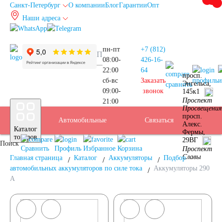
Санкт-Петербург
О компании
Блог
Гарантии
Опт
Наши адреса
info@spb.autoakb.ru
пн-пт
+7 (812)
08:00-
426-16-
22:00
64
просп.
сб-вс
Заказать
профиль
и
Энгельса,
сравнить
09:00-
звонок
145к1
Прием
Проспект
21:00
Подбор
Санкт-
Просвещения
просп.
Автомобильные
Услуги
Бренды
Доставка
Оплата
Б/У
Контакты
Связаться
Алекс.
Каталог
Фермы,
АКБ
Петербург
товаров
29ВГ
Поиск
аккумуляторы
АКБ
Сравнить
Профиль
Избранное
Корзина
Проспект
Славы
Главная страница
Каталог
Аккумуляторы
Подбор
автомобильных аккумуляторов по силе тока
Аккумуляторы 290
А
Легковые