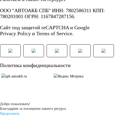
АКБ для лодок,
ООО "АВТОАКБ СПБ" ИНН: 7802586311 КПП:
780201001 ОГРН: 1167847287156.
катеров, яхт
Сайт под защитой reCAPTCHA и Google
Privacy Policy
и
Terms of Service.
Аккумуляторы для
катеров, яхт и
Политика конфиденциальности
лодок
АКБ для лодочных
Добро пожаловать!
электромоторов
Благодарим за посещение нашего ресурса.
Продолжить