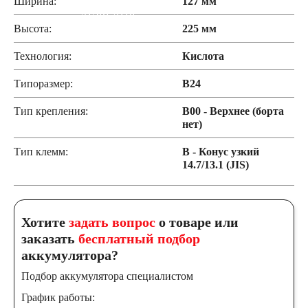
Ширина:
127 мм
START-STOP
Высота:
225 мм
EFB
AGM
Технология:
Кислота
Типоразмер:
B24
По стране изготовления:
Тип крепления:
B00 - Верхнее (борта
нет)
Япония
Тип клемм:
B - Конус узкий
14.7/13.1 (JIS)
Южная Корея
Чехия
Турция
Хотите
задать вопрос
о товаре или
заказать
бесплатный подбор
Тайланд
США
аккумулятора?
Подбор аккумулятора специалистом
Словения
График работы: