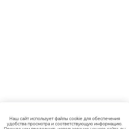
Детские
электромобили
Инвалидные
коляски
Газонокосилки
Зарядные
устройства
Наш сайт использует файлы cookie для обеспечения
Пусковые
удобства просмотра и соответствующую информацию.
Прежде чем продолжить использование нашего сайта, вы