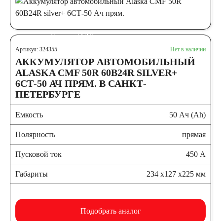
автомобили
Емкость (A/H)
Артикул: 324355
Нет в наличии
АККУМУЛЯТОР АВТОМОБИЛЬНЫЙ
35
38
40
ALASKA CMF 50R 60B24R SILVER+
6СТ-50 АЧ ПРЯМ. В САНКТ-
42
43
44
ПЕТЕРБУРГЕ
Емкость
50 Ач (Ah)
45
47
48
Полярность
прямая
50
52
53
Пусковой ток
450 А
Габариты
234 x127 x225 мм
54
55
56
58
59
60
Подобрать аналог