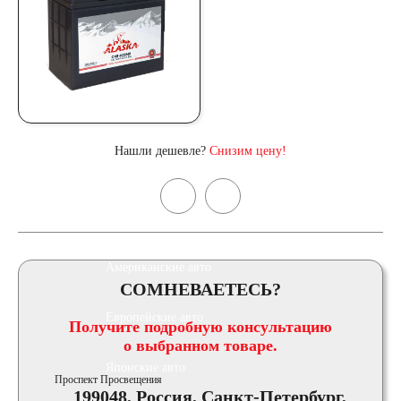
По напряжению
12 вольт
По стране авто (Родина
Нашли дешевле?
Снизим цену!
бренда)
Авто из Азии
Американские авто
СОМНЕВАЕТЕСЬ?
Европейские авто
Получите подробную консультацию
о выбранном товаре.
Японские авто
Проспект Просвещения
199048, Россия, Санкт-Петербург,