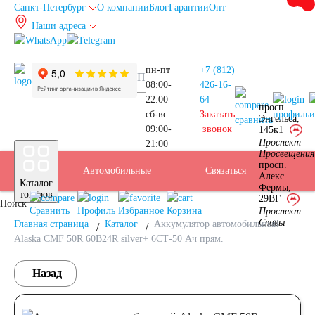
Санкт-Петербург
О компании
Блог
Гарантии
Опт
Наши адреса
info@spb.autoakb.ru
пн-пт
+7 (812)
08:00-
426-16-
22:00
64
просп.
сб-вс
Заказать
профиль
и
Энгельса,
сравнить
09:00-
звонок
145к1
Прием
Проспект
21:00
Подбор
Санкт-
Просвещения
просп.
Автомобильные
Услуги
Бренды
Доставка
Оплата
Б/У
Контакты
Связаться
Алекс.
Каталог
Фермы,
АКБ
Петербург
товаров
29ВГ
Поиск
аккумуляторы
АКБ
Сравнить
Профиль
Избранное
Корзина
Проспект
Славы
Главная страница
Каталог
Аккумулятор автомобильный
Alaska CMF 50R 60B24R silver+ 6СТ-50 Ач прям.
Назад
Легковые