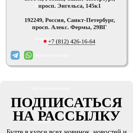
просп. Энгельса, 145к1
Корейские авто
192249, Россия, Санкт-Петербург,
По цене
просп. Алекс. Фермы, 29ВГ
Недорогие
+7 (812) 426-16-64
Мотоаккумуляторы
АКБ для мототехники
ПОДПИСАТЬСЯ
Мотоциклы
НА РАССЫЛКУ
Скутеры
Будте в курсе всех новинок, новостей и