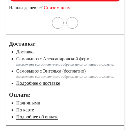
61
62
63
Нашли дешевле?
Снизим цену!
64
65
66
68
70
71
Доставка:
Доставка
72
74
75
Самовывоз с Александровской фермы
Вы можете самостоятельно забрать заказ из нашего магазина.
77
78
80
Самовывоз с Энгельса (бесплатно)
Вы можете самостоятельно забрать заказ из нашего магазина.
Подробнее о доставке
82
84
85
Оплата:
Наличными
90
92
95
По карте
Подробнее об оплате
96
98