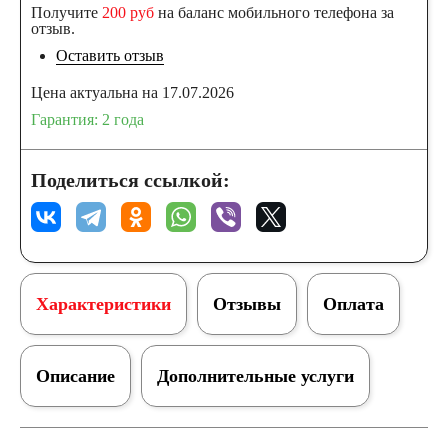
Получите
200 руб
на баланс мобильного телефона за
Грузовые
отзыв.
Оставить отзыв
автомобили
Цена актуальна на 17.07.2026
Гарантия: 2 года
Емкость (A/H)
Поделиться ссылкой:
100
105
106
110
115
120
125
Характеристики
Отзывы
Оплата
132
140
Описание
Дополнительные услуги
145
150