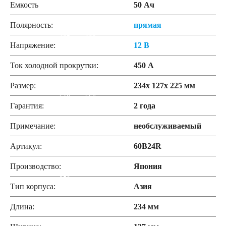
Емкость
50 Ач
172
180
Полярность:
прямая
185
190
Напряжение:
12 В
Ток холодной прокрутки:
450 А
192
200
Размер:
234x 127x 225 мм
210
220
Гарантия:
2 года
225
230
Примечание:
необслуживаемый
Артикул:
60B24R
235
240
Производство:
Япония
250
Тип корпуса:
Азия
Длина:
234 мм
Технология