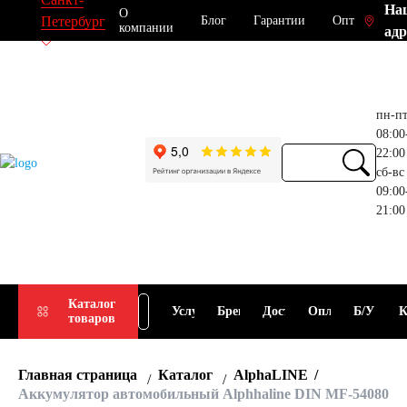
На
О
Блог
Гарантии
Опт
Петербург
компании
адр
пн-п
08:00
22:00
сб-вс
09:00
21:00
Прием
Подбор
Каталог
Услуги
Бренды
Доставка
Оплата
Б/У
К
товаров
АКБ
АКБ
Главная страница
Каталог
AlphaLINE
Аккумулятор автомобильный Alphhaline DIN MF-54080