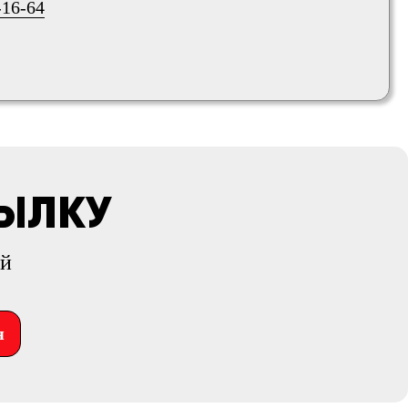
-16-64
СЫЛКУ
ий
я