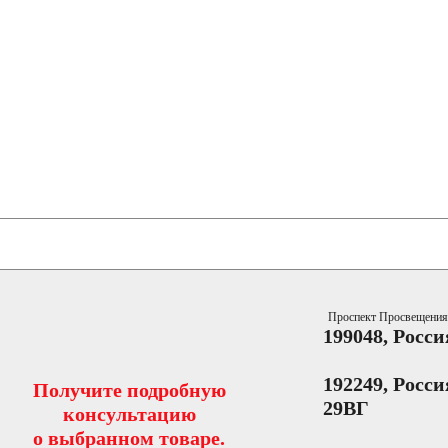
Проспект Просвещени
199048, Росси
192249, Росс
Получите подробную
29ВГ
консультацию
о выбранном товаре.