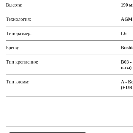
Высота:
190 
Технология:
AGM
Типоразмер:
L6
Бренд:
Bushi
Тип крепления:
B03 -
паза)
Тип клемм:
A - К
(EUR