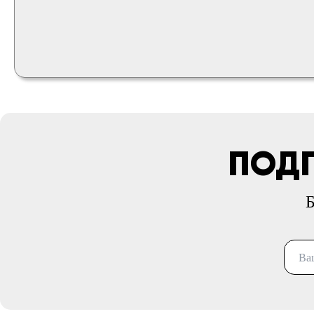
ПОДП
Б