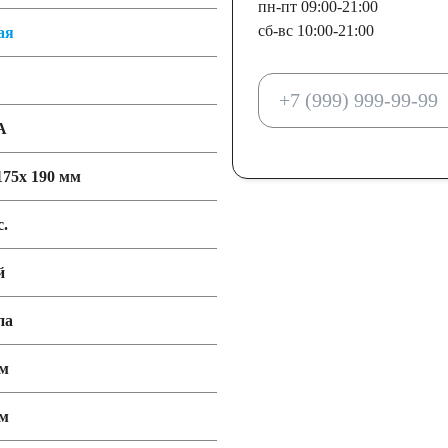
пн-пт 09:00-21:00
сб-вс 10:00-21:00
ая
А
175x 190 мм
с.
й
па
мм
мм