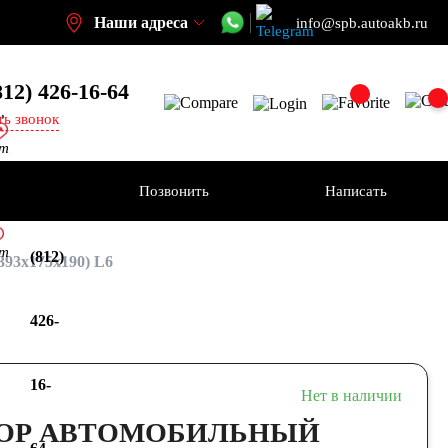
Наши адреса
info@spb.autoakb.ru
812) 426-16-64
,
ть звонок
кт
ения
Позвонить
Написать
+7
кт
(812)
93x175х190) L6
426-
16-
Нет в наличии
ОР АВТОМОБИЛЬНЫЙ