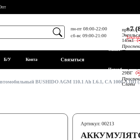
Опт
+7 (
пн-пт 08:00-22:00
просп.
Энгельса
сб-вс 09:00-21:00
Заказа
Прием
145к1
Проспе
Санкт-
Просвещ
просп.
Связаться
а
Б/У
Контакты
Алекс.
Фермы,
Петербург
29ВГ
Проспе
АКБ
втомобильный BUSHIDO AGM 110.1 Ah L6.1, CA 1000 A ПП (3
Славы
Артикул: 00213
АККУМУЛЯТ