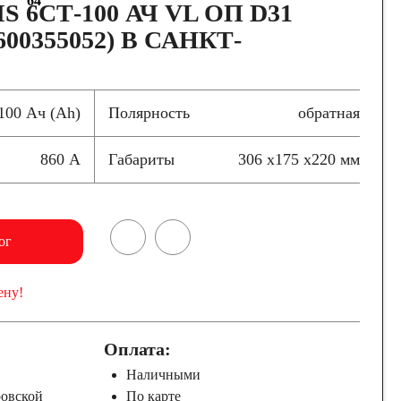
64
IS 6СТ-100 АЧ VL ОП D31
600355052) В САНКТ-
100 Ач (Ah)
Полярность
обратная
860 А
Габариты
306 x175 x220 мм
ог
ену!
Оплата:
Наличными
ровской
По карте