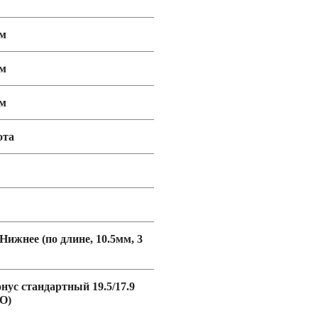
мм
мм
мм
ота
 Нижнее (по длине, 10.5мм, 3
онус стандартный 19.5/17.9
O)