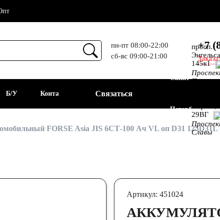
Опт
+7 (
пн-пт 08:00-22:00
просп.
Энгельса
сб-вс 09:00-21:00
Заказа
Прием
145к1
Проспе
Санкт-
Просвещ
просп.
Связаться
а
Б/У
Контакты
Алекс.
Фермы,
Петербург
29ВГ
Проспе
АКБ
мобильный FORSE Asia JIS 6СТ-100 Ач VL оп D31 125D31L (
Славы
Артикул: 451024
АККУМУЛЯТ