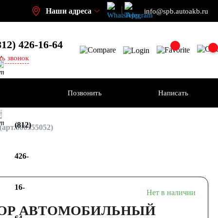
Наши адреса
info@spb.autoakb.ru
812) 426-16-64
,
ть звонок
кт
ения
Позвонить
Написать
+7
кт
(812)
арт.600355052)
426-
16-
Нет в наличии
ОР АВТОМОБИЛЬНЫЙ