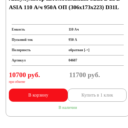
ASIA 110 А/ч 950А ОП (306x173x223) D31L
Емкость
110 Ач
Пусковой ток
950 А
Полярность
обратная [-+]
Артикул
04607
10700 руб.
11700
руб.
при обмене
В корзину
Купить в 1 клик
В наличии