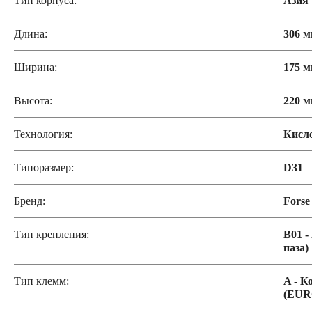
Тип корпуса:
Азия
Длина:
306 
Ширина:
175 
Высота:
220 
Технология:
Кисл
Типоразмер:
D31
Бренд:
Forse
Тип крепления:
B01 -
паза)
Тип клемм:
A - К
(EUR