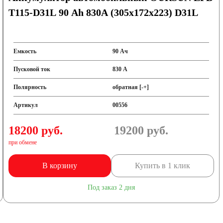
T115-D31L 90 Ah 830А (305х172х223) D31L
Емкость
90 Ач
Пусковой ток
830 А
Полярность
обратная [-+]
Артикул
00556
18200 руб.
19200
руб.
при обмене
В корзину
Купить в 1 клик
Под заказ 2 дня