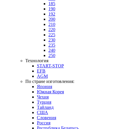
185
190
192
200
210
220
225
230
235
240
250
Технология
START-STOP
EFB
AGM
По стране изготовления:
Япония
Южная Корея
Чехия
Турция
Тайланд
США
Словения
Россия
Республика Беларусь