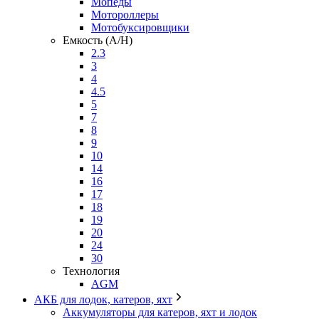
Мопеды
Мотороллеры
Мотобуксировщики
Емкость (A/H)
2.3
3
4
4.5
5
7
8
9
10
14
16
17
18
19
20
24
30
Технология
AGM
АКБ для лодок, катеров, яхт
Аккумуляторы для катеров, яхт и лодок