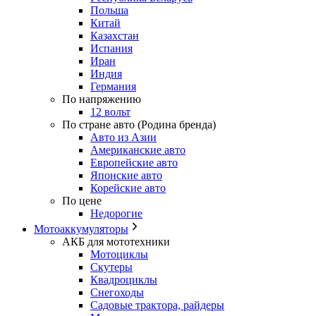
Польша
Китай
Казахстан
Испания
Иран
Индия
Германия
По напряжению
12 вольт
По стране авто (Родина бренда)
Авто из Азии
Американские авто
Европейские авто
Японские авто
Корейские авто
По цене
Недорогие
Мотоаккумуляторы
АКБ для мототехники
Мотоциклы
Скутеры
Квадроциклы
Снегоходы
Садовые трактора, райдеры