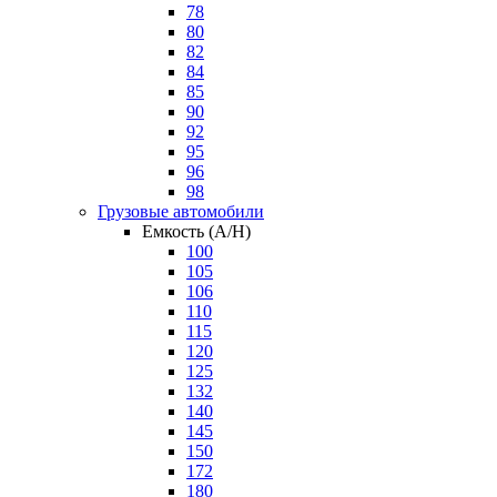
78
80
82
84
85
90
92
95
96
98
Грузовые автомобили
Емкость (A/H)
100
105
106
110
115
120
125
132
140
145
150
172
180