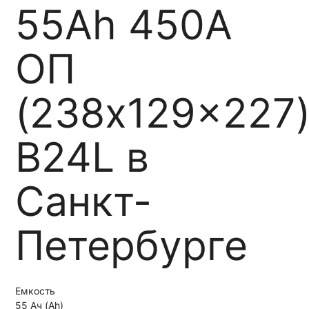
55Ah 450A
ОП
(238x129x227
B24L в
Санкт-
Петербурге
Емкость
55 Ач (Ah)