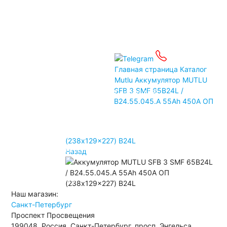
Детские электромобили
Инвалидные коляски
Газонокосилки
Зарядные устройства
Услуги
Бренды
Главная страница
Каталог
Mutlu
Аккумулятор MUTLU
SFB 3 SMF 65B24L /
Пусковые устройства
Подбор АКБ
B24.55.045.A 55Ah 450A ОП
Автомобильные тестеры
Аксессуары
Доставка
(238x129x227) B24L
Связаться
Оплата
Прием Б/У АКБ
Контакты
Назад
Санкт-Петербург
Наш магазин:
Санкт-Петербург
Проспект Просвещения
199048, Россия, Санкт-Петербург, просп. Энгельса,