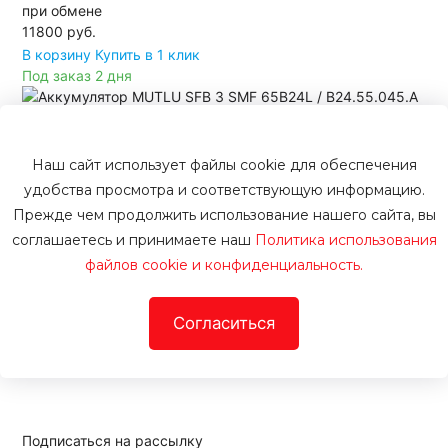
при обмене
11800
руб.
В корзину
Купить в 1 клик
Под заказ 2 дня
Нашли дешевле?
Снизим цену!
Сомневаетесь?
Наш сайт использует файлы cookie для обеспечения
Получите подробную консультацию
удобства просмотра и соответствующую информацию.
о выбранном товаре.
Прежде чем продолжить использование нашего сайта, вы
Проспект Просвещения
соглашаетесь и принимаете наш
Политика использования
199048, Россия, Санкт-Петербург, просп. Энгельса,
файлов cookie и конфиденциальность.
145к1
192249, Россия, Санкт-Петербург, просп. Алекс. Фермы,
Согласиться
29ВГ
+7 (812) 426-16-64
Подписаться на рассылку