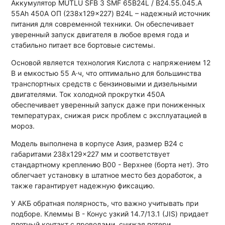
Аккумулятор MUTLU SFB 3 SMF 65B24L / B24.55.045.A
55Ah 450A ОП (238x129x227) B24L – надежный источник
питания для современной техники. Он обеспечивает
уверенный запуск двигателя в любое время года и
стабильно питает все бортовые системы.
Основой является технология Кислота с напряжением 12
В и емкостью 55 А·ч, что оптимально для большинства
транспортных средств с бензиновыми и дизельными
двигателями. Ток холодной прокрутки 450A
обеспечивает уверенный запуск даже при пониженных
температурах, снижая риск проблем с эксплуатацией в
мороз.
Модель выполнена в корпусе Азия, размер B24 с
габаритами 238x129x227 мм и соответствует
стандартному креплению B00 - Верхнее (борта нет). Это
облегчает установку в штатное место без доработок, а
также гарантирует надежную фиксацию.
У АКБ обратная полярность, что важно учитывать при
подборе. Клеммы B - Конус узкий 14.7/13.1 (JIS) придает
плотный контакт с проводами, снижая потери