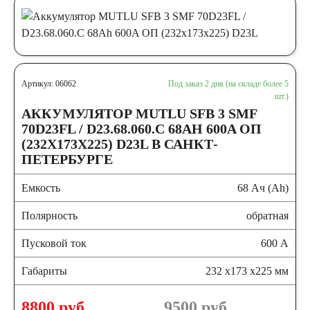
Артикул: 06062
Под заказ 2 дня (на складе более 5
шт.)
АККУМУЛЯТОР MUTLU SFB 3 SMF
70D23FL / D23.68.060.C 68AH 600A ОП
(232X173X225) D23L В САНКТ-
ПЕТЕРБУРГЕ
Емкость
68 Ач (Ah)
Полярность
обратная
Пусковой ток
600 А
Габариты
232 x173 x225 мм
8800 руб.
9500
руб.