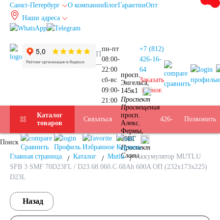
Санкт-Петербург
О компании
Блог
Гарантии
Опт
Наши адреса
info@spb.autoakb.ru
пн-пт
+7 (812)
08:00-
426-16-
+7
22:00
64
просп.
сб-вс
Заказать
профиль
и
Энгельса,
сравнить
09:00-
звонок
145к1
Прием
(812)
Проспект
21:00
Подбор
Санкт-
Просвещения
Каталог
просп.
Услуги
Бренды
Доставка
Оплата
Б/У
Контакты
Связаться
426-
Позвонить
товаров
Алекс.
Фермы,
АКБ
Петербург
29ВГ
Поиск
АКБ
16-
Сравнить
Профиль
Избранное
Корзина
Проспект
Славы
Главная страница
Каталог
Mutlu
Аккумулятор MUTLU
SFB 3 SMF 70D23FL / D23.68.060.C 68Ah 600A ОП (232x173x225)
64
D23L
Назад