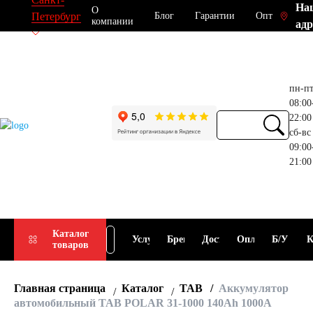
На
О
Блог
Гарантии
Опт
Петербург
компании
адр
пн-п
08:00
22:00
сб-вс
09:00
21:00
Прием
Подбор
Каталог
Услуги
Бренды
Доставка
Оплата
Б/У
К
товаров
АКБ
АКБ
Главная страница
Каталог
TAB
Аккумулятор
автомобильный TAB POLAR 31-1000 140Ah 1000A