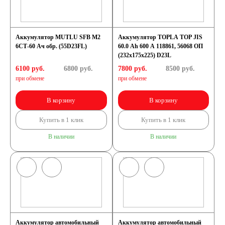
По напряжению
Аккумулятор MUTLU SFB M2
12 вольт
Аккумулятор TOPLA TOP JIS
6СТ-60 Ач обр. (55D23FL)
60.0 Ah 600 A 118861, 56068 ОП
(232х175х225) D23L
По стране авто (Родина
6100 руб.
6800
руб.
7800 руб.
8500
руб.
при обмене
при обмене
бренда)
В корзину
В корзину
Купить в 1 клик
Купить в 1 клик
Авто из Азии
В наличии
В наличии
Американские авто
Европейские авто
Японские авто
Аккумулятор автомобильный
Аккумулятор автомобильный