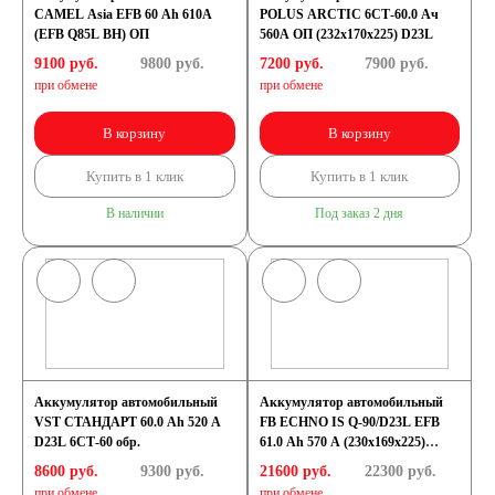
CAMEL Asia EFB 60 Ah 610A
POLUS ARCTIC 6СТ-60.0 Ач
Корейские авто
(EFB Q85L BH) ОП
560А ОП (232х170х225) D23L
9100 руб.
9800
руб.
7200 руб.
7900
руб.
По цене
при обмене
при обмене
В корзину
В корзину
Недорогие
Купить в 1 клик
Купить в 1 клик
Мотоаккумуляторы
В наличии
Под заказ 2 дня
АКБ для мототехники
Мотоциклы
Аккумулятор автомобильный
Аккумулятор автомобильный
VST СТАНДАРТ 60.0 Ah 520 A
FB ECHNO IS Q-90/D23L EFB
D23L 6СТ-60 обр.
61.0 Ah 570 A (230х169х225)
Скутеры
D23L
8600 руб.
9300
руб.
21600 руб.
22300
руб.
при обмене
при обмене