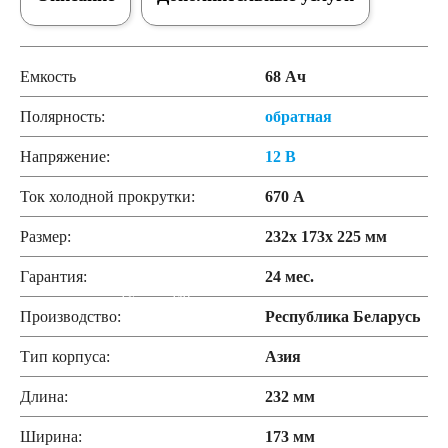
172
180
185
190
Емкость
68 Ач
Полярность:
обратная
192
200
Напряжение:
12 В
210
220
Ток холодной прокрутки:
670 А
Размер:
232x 173x 225 мм
225
230
Гарантия:
24 мес.
235
240
Производство:
Республика Беларусь
250
Тип корпуса:
Азия
Длина:
232 мм
Технология
Ширина:
173 мм