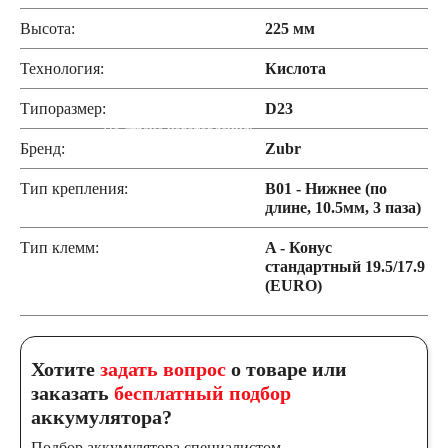
START-STOP
Высота:
225 мм
Технология:
Кислота
EFB
AGM
Типоразмер:
D23
По стране изготовления:
Бренд:
Zubr
Япония
Тип крепления:
B01 - Нижнее (по
длине, 10.5мм, 3 паза)
Южная Корея
Тип клемм:
A - Конус
стандартный 19.5/17.9
(EURO)
Чехия
Турция
Тайланд
США
Хотите
задать вопрос
о товаре или
заказать
бесплатный подбор
Словения
аккумулятора?
Подбор аккумулятора специалистом