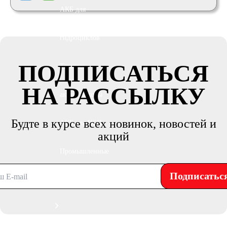
АКБ для
гидроциклов
ПОДПИСАТЬСЯ
Тяговые
НА РАССЫЛКУ
аккумуляторы
Будте в курсе всех новинок, новостей и
АКБ для ИБП
акций
Промышленные
Подписатьс
аккумуляторы