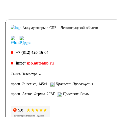
Подъёмники,
штабелеры
Аккумуляторы в СПБ и Ленинградской области
АКБ для систем
связи
+7 (812) 426-16-64
info@
spb.autoakb.ru
АКБ для
Санкт-Петербург
аварийного
просп. Энгельса, 145к1
Проспект Просвещения
освещения
просп. Алекс. Фермы, 29ВГ
Проспект Славы
АКБ для охранно-