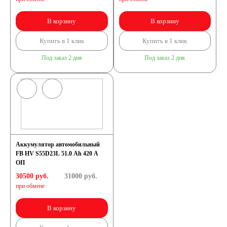
Квадроциклы
В корзину
В корзину
Снегоходы
Купить в 1 клик
Купить в 1 клик
Под заказ 2 дня
Под заказ 2 дня
Садовые трактора,
райдеры
Мопеды
Аккумулятор автомобильный
Мотороллеры
FB HV S55D23L 51.0 Ah 420 A
ОП
30500 руб.
31000
руб.
Мотобуксировщики
при обмене
В корзину
Емкость (A/H)