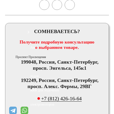
АКБ для лодок,
катеров, яхт
СОМНЕВАЕТЕСЬ?
Получите подробную консультацию
о выбранном товаре.
Аккумуляторы для
Проспект Просвещения
199048, Россия, Санкт-Петербург,
катеров, яхт и
просп. Энгельса, 145к1
лодок
192249, Россия, Санкт-Петербург,
просп. Алекс. Фермы, 29ВГ
АКБ для лодочных
+7 (812) 426-16-64
электромоторов