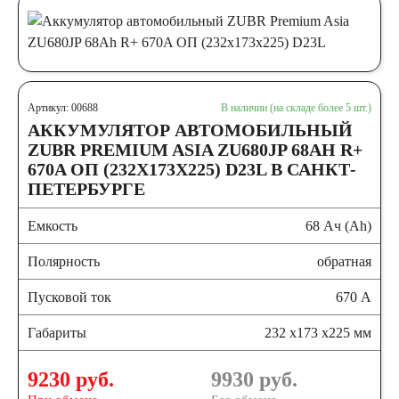
автомобили
Емкость (A/H)
Артикул: 00688
В наличии (на складе более 5 шт.)
35
38
40
АККУМУЛЯТОР АВТОМОБИЛЬНЫЙ
ZUBR PREMIUM ASIA ZU680JP 68AH R+
670A ОП (232X173X225) D23L В САНКТ-
42
43
44
ПЕТЕРБУРГЕ
45
47
48
Емкость
68 Ач (Ah)
Полярность
обратная
50
52
53
Пусковой ток
670 А
54
55
56
Габариты
232 x173 x225 мм
58
59
60
9230 руб.
9930
руб.