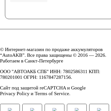
пожарных систем
АКБ для кассовых
аппаратов
Электро и гольф
© Интернет-магазин по продаже аккумуляторов
“AutoAKB”. Все права защищены © 2016 — 2026.
Работаем в Санкт-Петербурге
кары
ООО "АВТОАКБ СПБ" ИНН: 7802586311 КПП:
Электропогрузчики
780201001 ОГРН: 1167847287156.
Сайт под защитой reCAPTCHA и Google
Бытовые АКБ
Privacy Policy
и
Terms of Service.