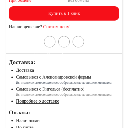
При обмене
Без обмена
61
62
63
Купить в 1 клик
64
65
66
Нашли дешевле?
Снизим цену!
68
70
71
72
74
75
Доставка:
77
78
80
Доставка
Самовывоз с Александровской фермы
Вы можете самостоятельно забрать заказ из нашего магазина.
82
84
85
Самовывоз с Энгельса (бесплатно)
Вы можете самостоятельно забрать заказ из нашего магазина.
Подробнее о доставке
90
92
95
Оплата:
96
98
Наличными
По карте