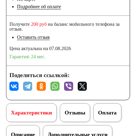
Грузовые
Подробнее об оплате
автомобили
Получите
200 руб
на баланс мобильного телефона за
отзыв.
Оставить отзыв
Емкость (A/H)
Цена актуальна на 07.08.2026
Гарантия: 24 мес.
100
105
106
110
115
Поделиться ссылкой:
120
125
132
140
Характеристики
Отзывы
Оплата
145
150
Описание
Дополнительные услуги