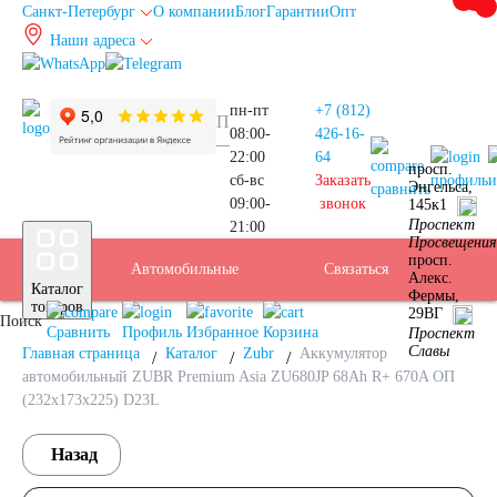
Санкт-Петербург
О компании
Блог
Гарантии
Опт
Наши адреса
info@spb.autoakb.ru
пн-пт
+7 (812)
08:00-
426-16-
22:00
64
просп.
сб-вс
Заказать
профиль
и
Энгельса,
сравнить
09:00-
звонок
145к1
Прием
Проспект
21:00
Подбор
Санкт-
Просвещения
просп.
Автомобильные
Услуги
Бренды
Доставка
Оплата
Б/У
Контакты
Связаться
Алекс.
Каталог
Фермы,
АКБ
Петербург
товаров
29ВГ
Поиск
аккумуляторы
АКБ
Сравнить
Профиль
Избранное
Корзина
Проспект
Славы
Главная страница
Каталог
Zubr
Аккумулятор
автомобильный ZUBR Premium Asia ZU680JP 68Ah R+ 670A ОП
(232x173x225) D23L
Назад
Легковые