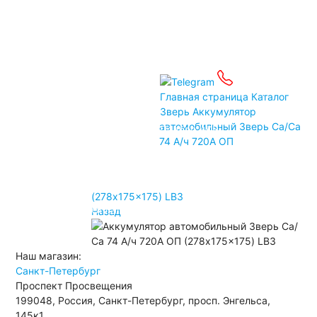
Детские электромобили
Инвалидные коляски
Газонокосилки
Зарядные устройства
Услуги
Бренды
Главная страница
Каталог
Зверь
Аккумулятор
автомобильный Зверь Са/Са
Пусковые устройства
Подбор АКБ
74 А/ч 720А ОП
Автомобильные тестеры
Аксессуары
Доставка
(278x175x175) LB3
Связаться
Оплата
Прием Б/У АКБ
Контакты
Назад
Санкт-Петербург
Наш магазин:
Санкт-Петербург
Проспект Просвещения
199048, Россия, Санкт-Петербург, просп. Энгельса,
145к1