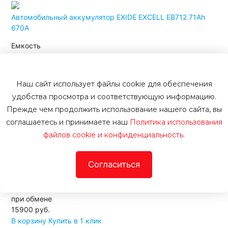
Автомобильный аккумулятор EXIDE EXCELL EB712 71Ah
670A
Емкость
71 Ач
Пусковой ток
Наш сайт использует файлы cookie для обеспечения
удобства просмотра и соответствующую информацию.
670 А
Прежде чем продолжить использование нашего сайта, вы
Полярность
соглашаетесь и принимаете наш
Политика использования
обратная [-+]
файлов cookie и конфиденциальность.
Артикул
Согласиться
01017
15100 руб.
при обмене
15900
руб.
В корзину
Купить в 1 клик