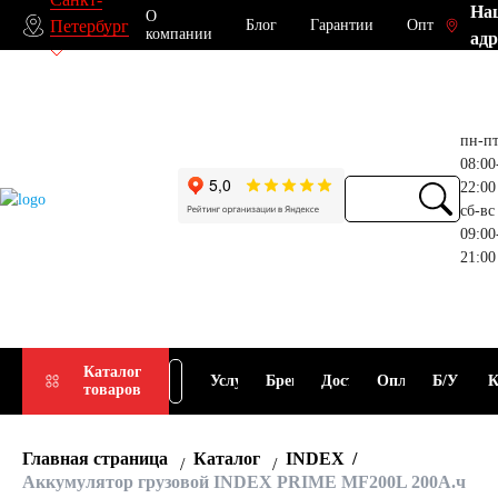
На
О
Блог
Гарантии
Опт
Петербург
компании
адр
пн-п
08:00
22:00
сб-вс
09:00
21:00
Прием
Подбор
Каталог
Услуги
Бренды
Доставка
Оплата
Б/У
К
товаров
АКБ
АКБ
Главная страница
Каталог
INDEX
Аккумулятор грузовой INDEX PRIME MF200L 200А.ч