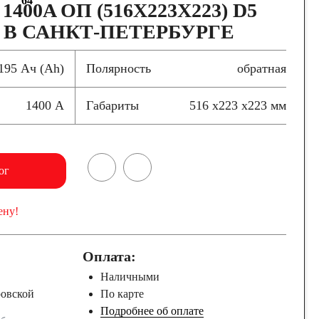
64
1400A ОП (516X223X223) D5
 В САНКТ-ПЕТЕРБУРГЕ
195 Ач (Ah)
Полярность
обратная
1400 А
Габариты
516 x223 x223 мм
ог
ену!
Оплата:
Наличными
ровской
По карте
Подробнее об оплате