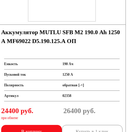
Аккумулятор MUTLU SFB M2 190.0 Ah 1250
A MF69022 D5.190.125.A ОП
Емкость
190 Ач
Пусковой ток
1250 А
Полярность
обратная [-+]
Артикул
02358
24400 руб.
26400
руб.
при обмене
В корзину
Купить в 1 клик