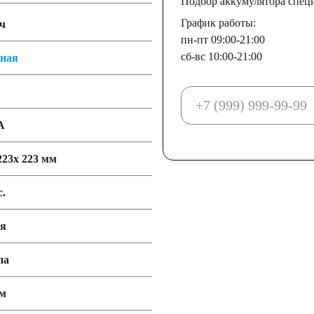
Подбор аккумулятора спец
График работы:
ч
пн-пт 09:00-21:00
сб-вс 10:00-21:00
тная
А
223x 223 мм
с.
ия
па
мм