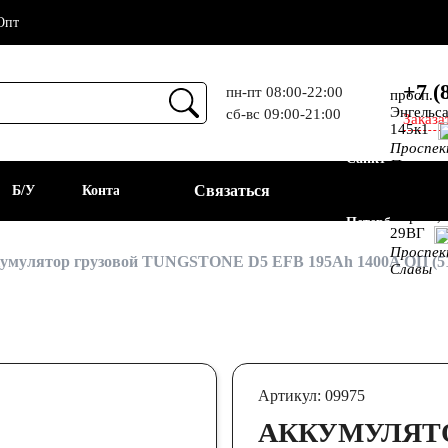
Опт
+7 (
пн-пт 08:00-22:00
просп.
Энгельса
сб-вс 09:00-21:00
Заказа
Прием
145к1
Проспе
Санкт-
Просвещ
просп.
Связаться
а
Б/У
Контакты
Алекс.
Фермы,
Петербург
29ВГ
Проспе
АКБ
умулятор грузовой TUNGSTONE D5 EFB 195Ah 1400A ОП (516
Славы
Артикул: 09975
АККУМУЛЯТО