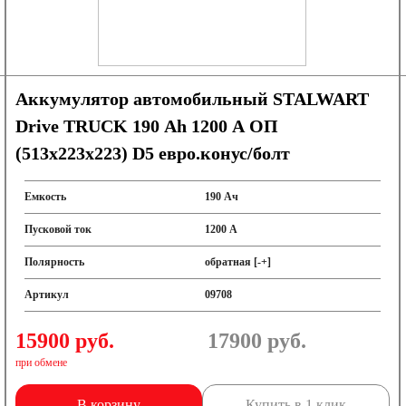
Аккумулятор автомобильный STALWART
Drive TRUCK 190 Ah 1200 A ОП
(513x223x223) D5 евро.конус/болт
Емкость
190 Ач
Пусковой ток
1200 А
Полярность
обратная [-+]
Артикул
09708
15900 руб.
17900
руб.
при обмене
В корзину
Купить в 1 клик