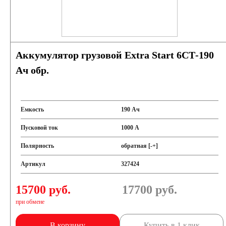
Аккумулятор грузовой Extra Start 6СТ-190
Ач обр.
Емкость
190 Ач
Пусковой ток
1000 А
Полярность
обратная [-+]
Артикул
327424
15700 руб.
17700
руб.
при обмене
В корзину
Купить в 1 клик