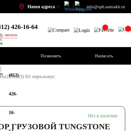
Наши адреса
info@spb.autoakb.ru
812) 426-16-64
,
ть звонок
кт
ения
Позвонить
Написать
+7
кт
(812)
x223x223) D5 евро.конус
426-
16-
Нет в наличии
Р ГРУЗОВОЙ TUNGSTONE