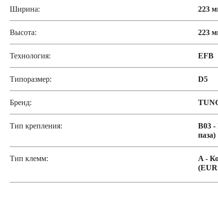
Ширина:
223 
Высота:
223 
Технология:
EFB
Типоразмер:
D5
Бренд:
TUN
Тип крепления:
B03 -
паза)
Тип клемм:
A - К
(EUR