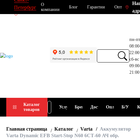
На
О
Блог
Гарантии
Опт
Петербург
компании
адр
пн-п
08:00
22:00
сб-вс
09:00
21:00
Прием
Подбор
Каталог
Услуги
Бренды
Доставка
Оплата
Б/У
К
товаров
АКБ
АКБ
Главная страница
Каталог
Varta
Аккумулятор
Varta Dynamic EFB Start-Stop N60 6СТ-60 АЧ обр.