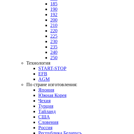
185
190
192
200
210
220
225
230
235
240
250
Технология
START-STOP
EFB
AGM
По стране изготовления:
Япония
Южная Корея
Чехия
Турция
Тайланд
США
Словения
Россия
Республика Беларусь