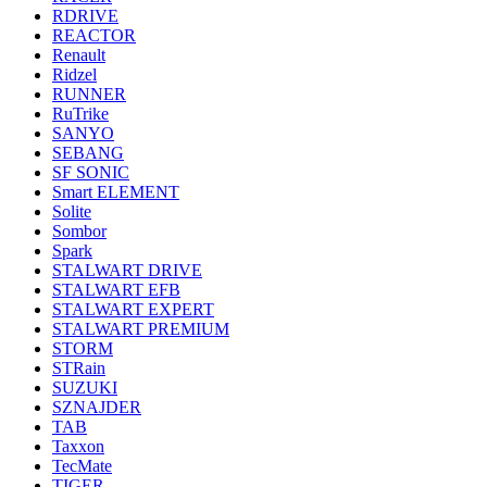
RDRIVE
REACTOR
Renault
Ridzel
RUNNER
RuTrike
SANYO
SEBANG
SF SONIC
Smart ELEMENT
Solite
Sombor
Spark
STALWART DRIVE
STALWART EFB
STALWART EXPERT
STALWART PREMIUM
STORM
STRain
SUZUKI
SZNAJDER
TAB
Taxxon
TecMate
TIGER