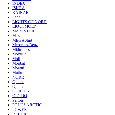
INDEX
ISKRA
KAINAR
Lada
LIGHTS OF NORD
LIQUI MOLY
MAXINTER
Mazda
MEGAStart
Mercedes-Benz
Midtronics
MobilEn
Moll
Monbat
Moratti
Mutlu
NORR
Optima
Optima
OURSUN
OUTDO
Perion
POLUS ARCTIC
POWER
RACER