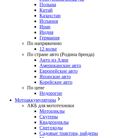
Польша
Китай
Казахстан
Испания
Иран
Индия
Германия
По напряжению
12 вольт
По стране авто (Родина бренда)
Авто из Азии
Американские авто
Европейские авто
Японские авто
Корейские авто
По цене
Недорогие
Мотоаккумуляторы
АКБ для мототехники
Мотоциклы
Скутеры
Квадроциклы
Снегоходы
Садовые трактора, райдеры