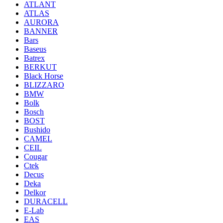
ATLANT
ATLAS
AURORA
BANNER
Bars
Baseus
Batrex
BERKUT
Black Horse
BLIZZARO
BMW
Bolk
Bosch
BOST
Bushido
CAMEL
CEIL
Cougar
Ctek
Decus
Deka
Delkor
DURACELL
E-Lab
EAS