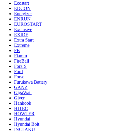
Ecostart
EDCON
Energizer
ENRUN
EUROSTART
Exclusive
EXIDE
Extra Start
Extreme
FB
Fiamm
FireBall
Fora-S
Ford
Forse
Furukawa Battery
GANZ
GigaWatt
Giver
Hankook
HITEC
HOWTER
Hyundai
Hyundai Bolt
INCI AKU