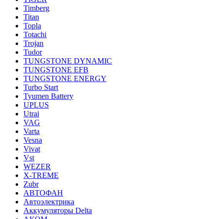
Timberg
Titan
Topla
Totachi
Trojan
Tudor
TUNGSTONE DYNAMIC
TUNGSTONE EFB
TUNGSTONE ENERGY
Turbo Start
Tyumen Battery
UPLUS
Utrai
VAG
Varta
Vesna
Vivat
Vst
WEZER
X-TREME
Zubr
АВТОФАН
Автоэлектрика
Аккумуляторы Delta