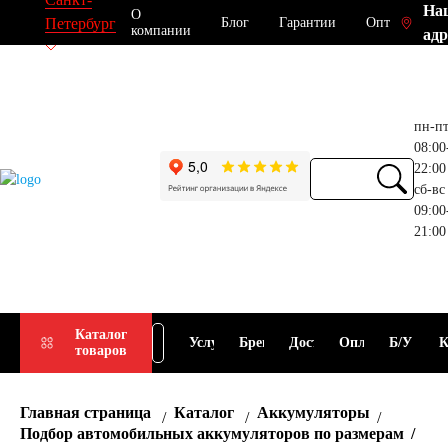
На
О
Блог
Гарантии
Опт
Петербург
компании
адр
пн-п
08:00
22:00
сб-вс
09:00
21:00
Прием
Подбор
Каталог
Услуги
Бренды
Доставка
Оплата
Б/У
К
товаров
АКБ
АКБ
Главная страница
Каталог
Аккумуляторы
Подбор автомобильных аккумуляторов по размерам