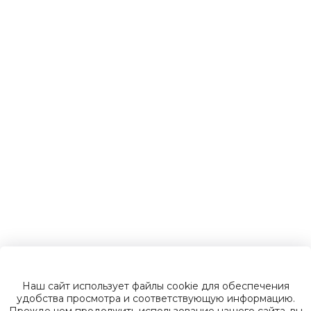
Детские
электромобили
Инвалидные
коляски
Газонокосилки
Зарядные
устройства
Наш сайт использует файлы cookie для обеспечения
Пусковые
удобства просмотра и соответствующую информацию.
Прежде чем продолжить использование нашего сайта, вы