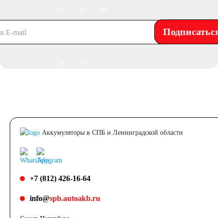
61
62
63
Подписатьс
64
65
66
68
70
71
72
74
75
77
78
80
Аккумуляторы в СПБ и Ленинградской области
82
84
85
90
92
95
+7 (812) 426-16-64
info@
spb.autoakb.ru
96
98