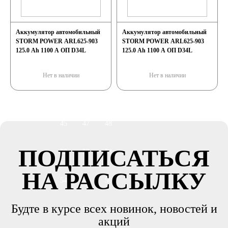
автомобили
Аккумулятор автомобильный
Аккумулятор автомобильный
Емкость (A/H)
STORM POWER ARL625-903
STORM POWER ARL625-903
125.0 Ah 1100 A ОП D34L
125.0 Ah 1100 A ОП D34L
35
38
40
Нет в наличии
Нет в наличии
42
43
44
45
47
48
ПОДПИСАТЬСЯ
50
52
53
НА РАССЫЛКУ
54
55
56
Будте в курсе всех новинок, новостей и
58
59
60
акций