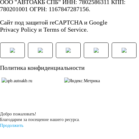
ООО "АВТОАКБ СПБ" ИНН: 7802586311 КПП:
172
180
780201001 ОГРН: 1167847287156.
Сайт под защитой reCAPTCHA и Google
185
190
Privacy Policy
и
Terms of Service.
192
200
210
220
Политика конфиденциальности
225
230
235
240
250
Добро пожаловать!
Благодарим за посещение нашего ресурса.
Продолжить
Технология