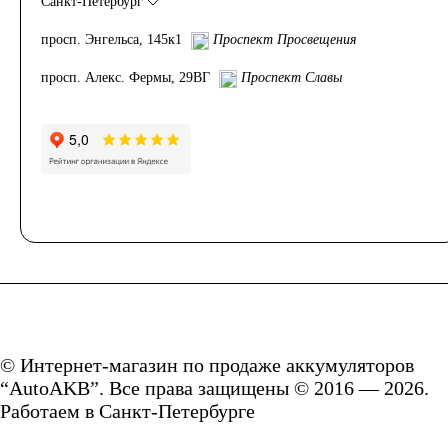
Санкт-Петербург
Грузовые
просп. Энгельса, 145к1
Проспект Просвещения
автомобили
просп. Алекс. Фермы, 29ВГ
Проспект Славы
Емкость (A/H)
100
105
106
110
115
120
125
132
140
© Интернет-магазин по продаже аккумуляторов
“AutoAKB”. Все права защищены © 2016 — 2026.
Работаем в Санкт-Петербурге
145
150