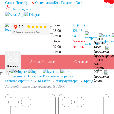
Санкт-Петербург
О компании
Блог
Гарантии
Опт
Наши адреса
info@spb.autoakb.ru
пн-пт
+7 (812)
08:00-
426-16-
22:00
64
просп.
сб-вс
Заказать
профиль
и
Энгельса,
сравнить
09:00-
звонок
145к1
Прием
Проспект
21:00
Подбор
Санкт-
Просвещения
просп.
Автомобильные
Услуги
Бренды
Доставка
Оплата
Б/У
Контакты
Связаться
Алекс.
Каталог
Фермы,
АКБ
Петербург
товаров
29ВГ
Поиск
аккумуляторы
АКБ
Сравнить
Профиль
Избранное
Корзина
Проспект
Славы
Главная страница
Каталог
Аккумуляторы
Бренд
Автомобильные аккумуляторы STORM
Легковые