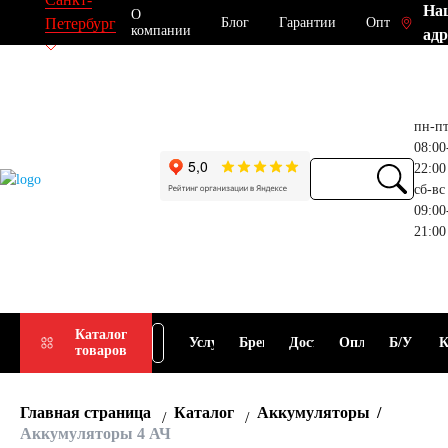
На
О
Блог
Гарантии
Опт
Петербург
компании
адр
пн-п
08:00
22:00
сб-вс
09:00
21:00
Прием
Подбор
Каталог
Услуги
Бренды
Доставка
Оплата
Б/У
К
товаров
АКБ
АКБ
Главная страница
Каталог
Аккумуляторы
Аккумуляторы 4 АЧ