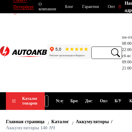
На
О
Блог
Гарантии
Опт
Петербург
компании
адр
пн-п
08:00
22:00
сб-вс
09:00
21:00
Прием
Подбор
Каталог
Услуги
Бренды
Доставка
Оплата
Б/У
К
товаров
АКБ
АКБ
Главная страница
Каталог
Аккумуляторы
Аккумуляторы 140 АЧ