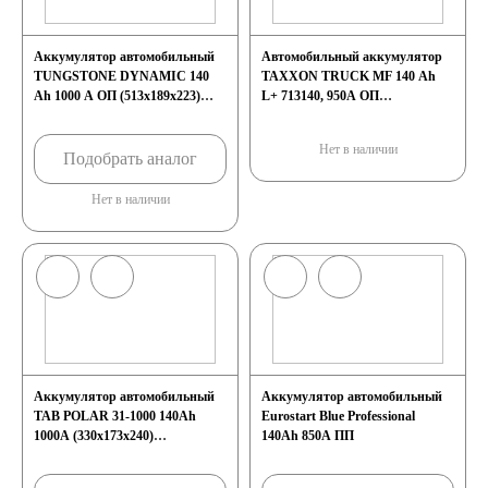
Аккумулятор автомобильный
Автомобильный аккумулятор
TUNGSTONE DYNAMIC 140
TAXXON TRUCK MF 140 Ah
Ah 1000 A ОП (513x189x223)
L+ 713140, 950А ОП
евро.конус
(513x189x217) D4
Нет в наличии
Подобрать аналог
Нет в наличии
Аккумулятор автомобильный
Аккумулятор автомобильный
TAB POLAR 31-1000 140Ah
Eurostart Blue Professional
1000A (330x173x240)
140Ah 850A ПП
универс.пол