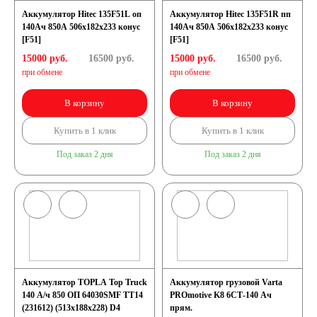
Аккумулятор Hitec 135F51L оп
Аккумулятор Hitec 135F51R пп
140Ач 850А 506х182х233 конус
140Ач 850А 506х182х233 конус
[F51]
[F51]
15000 руб.
16500
руб.
15000 руб.
16500
руб.
при обмене
при обмене
В корзину
В корзину
Купить в 1 клик
Купить в 1 клик
Под заказ 2 дня
Под заказ 2 дня
Аккумулятор TOPLA Top Truck
Аккумулятор грузовой Varta
140 А/ч 850 ОП 64030SMF TT14
PROmotive K8 6СТ-140 Ач
(231612) (513x188x228) D4
прям.