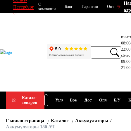
На
О
Блог
Гарантии
Опт
Петербург
компании
адр
пн-п
08:00
22:00
сб-вс
09:00
21:00
Прием
Подбор
Каталог
Услуги
Бренды
Доставка
Оплата
Б/У
К
товаров
АКБ
АКБ
Главная страница
Каталог
Аккумуляторы
Аккумуляторы 180 АЧ