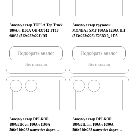
Аккумулятор TOPLA Top Truck
Аккумулятор грузовой
180А/ч 1100А ОП 437612 TT18
MONBAT SMF 180Ah 1250A ПП
68032 (512x222x221) D5
(513x223x223) E23BX0_1 D5
Подобрать аналог
Подобрать аналог
Нет в наличии
Нет в наличии
Аккумулятор DELKOR
Аккумулятор DELKOR
180G51R оп 180Ач 1100А
180G51L пп 180Ач 1090А
506х216х233 конус без борта
506х216х233 конус без борта