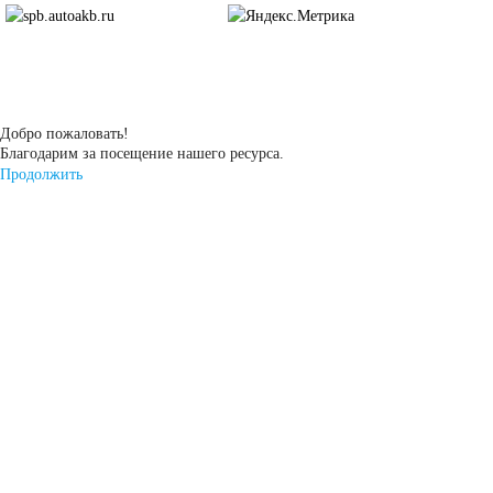
Подъёмники,
штабелеры
Добро пожаловать!
АКБ для систем
Благодарим за посещение нашего ресурса.
Продолжить
связи
АКБ для
аварийного
освещения
АКБ для охранно-