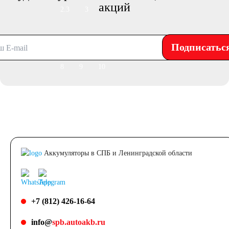
акций
2.3
3
4
4.5
5
7
Подписатьс
8
9
10
14
16
17
18
19
20
24
30
Аккумуляторы в СПБ и Ленинградской области
Технология
+7 (812) 426-16-64
AGM
info@
spb.autoakb.ru