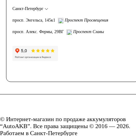
АКБ для лодок,
Санкт-Петербург
просп. Энгельса, 145к1
Проспект Просвещения
катеров, яхт
просп. Алекс. Фермы, 29ВГ
Проспект Славы
Аккумуляторы для
катеров, яхт и
лодок
АКБ для лодочных
© Интернет-магазин по продаже аккумуляторов
электромоторов
“AutoAKB”. Все права защищены © 2016 — 2026.
Работаем в Санкт-Петербурге