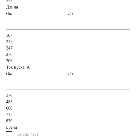
227
61
62
63
Длина
От
До
64
65
66
187
68
70
71
217
247
276
72
74
75
306
Ток пуска, А
От
77
78
80
До
82
84
85
370
485
90
92
95
600
715
830
96
98
Бренд
Totachi (
18
)