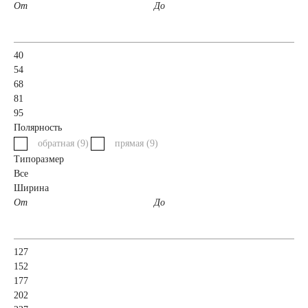
От
До
автомобили
Емкость (A/H)
40
54
68
35
38
40
81
95
Полярность
42
43
44
обратная (
9
)
прямая (
9
)
Типоразмер
45
47
48
Все
Ширина
От
До
50
52
53
54
55
56
127
152
177
58
59
60
202