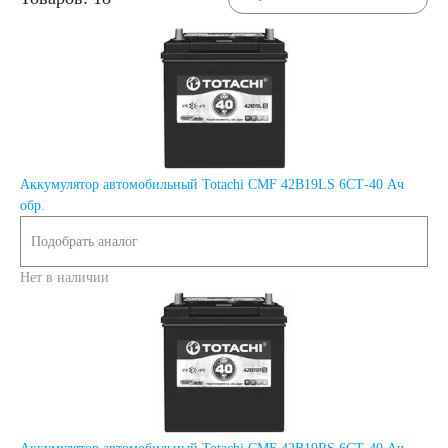
172
180
185
190
192
200
Аккумулятор автомобильный Totachi CMF 42B19LS 6СТ-40 Ач
210
220
обр.
Подобрать аналог
225
230
Нет в наличии
235
240
250
Технология