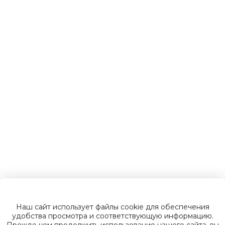
Детские
электромобили
Инвалидные
коляски
Газонокосилки
Зарядные
устройства
Наш сайт использует файлы cookie для обеспечения
Пусковые
удобства просмотра и соответствующую информацию.
Прежде чем продолжить использование нашего сайта, вы