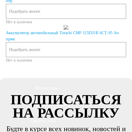
обр.
Квадроциклы
Подобрать аналог
Нет в наличии
Снегоходы
Аккумулятор автомобильный Totachi CMF 115D31R 6СТ-95 Ач
Садовые трактора,
прям.
Подобрать аналог
райдеры
Нет в наличии
Мопеды
Мотороллеры
ПОДПИСАТЬСЯ
Мотобуксировщики
НА РАССЫЛКУ
Емкость (A/H)
Будте в курсе всех новинок, новостей и