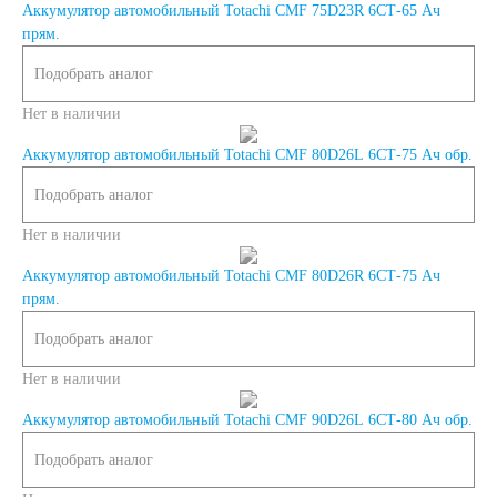
Аккумулятор автомобильный Totachi CMF 75D23R 6СТ-65 Ач
По напряжению
прям.
Подобрать аналог
12 вольт
Нет в наличии
По стране авто (Родина
Аккумулятор автомобильный Totachi CMF 80D26L 6СТ-75 Ач обр.
Подобрать аналог
бренда)
Нет в наличии
Авто из Азии
Аккумулятор автомобильный Totachi CMF 80D26R 6СТ-75 Ач
прям.
Американские авто
Подобрать аналог
Нет в наличии
Европейские авто
Аккумулятор автомобильный Totachi CMF 90D26L 6СТ-80 Ач обр.
Японские авто
Подобрать аналог