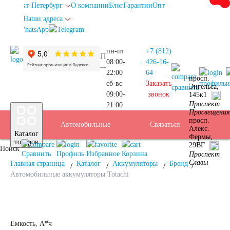
Санкт-Петербург
О компании
Блог
Гарантии
Опт
Наши адреса
info@spb.autoakb.ru
пн-пт
+7 (812)
08:00-
426-16-
22:00
64
просп.
сб-вс
Заказать
профиль
и
Энгельса,
сравнить
09:00-
звонок
145к1
Прием
Проспект
21:00
Подбор
Санкт-
Просвещения
просп.
Автомобильные
Услуги
Бренды
Доставка
Оплата
Б/У
Контакты
Связаться
Алекс.
Каталог
Фермы,
АКБ
Петербург
товаров
29ВГ
Поиск
аккумуляторы
АКБ
Сравнить
Профиль
Избранное
Корзина
Проспект
Славы
Главная страница
Каталог
Аккумуляторы
Бренд
Автомобильные аккумуляторы Totachi
Легковые
Емкость, А*ч