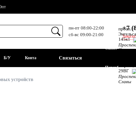
Опт
+7 (
пн-пт 08:00-22:00
просп.
Энгельса
сб-вс 09:00-21:00
Заказа
Прием
145к1
Проспе
Санкт-
Просвещ
просп.
Связаться
а
Б/У
Контакты
Алекс.
Фермы,
Петербург
29ВГ
Проспе
АКБ
овых устройств
Славы
агностика пусковых