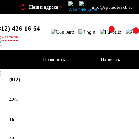
Наши адреса
info@spb.autoakb.ru
812) 426-16-64
,
ть звонок
кт
ения
Позвонить
Написать
+7
кт
(812)
426-
16-