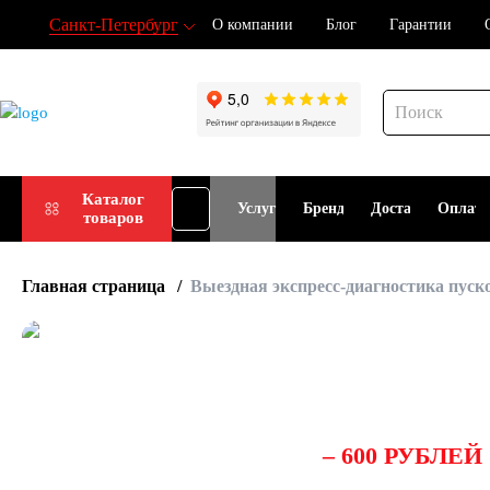
Санкт-Петербург
О компании
Блог
Гарантии
Подбор
Каталог
Услуги
Бренды
Доставка
Оплат
товаров
АКБ
Главная страница
Выездная экспресс-диагностика пуск
Выездная экспресс-ди
устройств
СТОИМОСТЬ УСЛУГИ
– 600 РУБЛЕЙ
НЕЗАВИСИМО ОТ РЕЗУЛЬТАТА