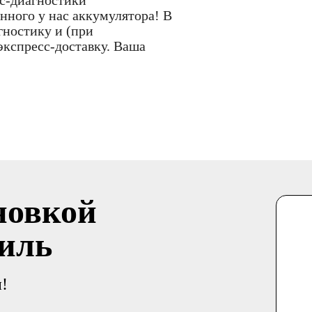
сс-диагностики
нного у нас аккумулятора! В
гностику и (при
экспресс-доставку. Ваша
новкой
иль
!