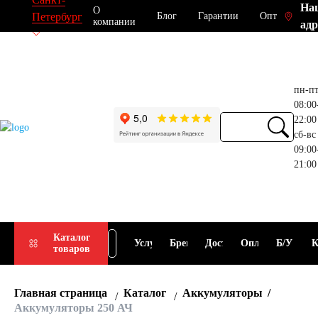
На
О
Блог
Гарантии
Опт
Петербург
компании
адр
пн-п
08:00
22:00
сб-вс
09:00
21:00
Прием
Подбор
Каталог
Услуги
Бренды
Доставка
Оплата
Б/У
К
товаров
АКБ
АКБ
Главная страница
Каталог
Аккумуляторы
Аккумуляторы 250 АЧ