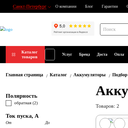
Санкт-Петербург
О компании
Блог
Гарантии
Подбор
Каталог
Услуги
Бренды
Доставка
Оплат
товаров
АКБ
Главная страница
Каталог
Аккумуляторы
Подбор
Акку
Полярность
обратная (
2
)
Товаров: 2
Ток пуска, А
От
До