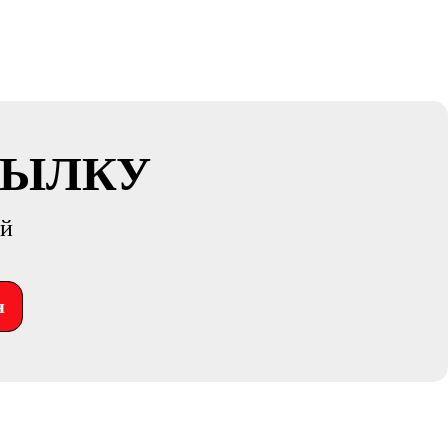
СЫЛКУ
ий
я