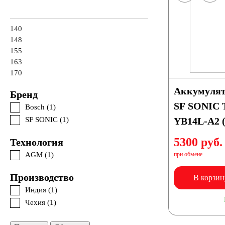
140
148
155
163
170
Аккумулят
Бренд
SF SONIC 
Bosch (
1
)
SF SONIC (
1
)
YB14L-A2 (
5300 руб.
Технология
AGM (
1
)
при обмене
Производство
В корзин
Индия (
1
)
Чехия (
1
)