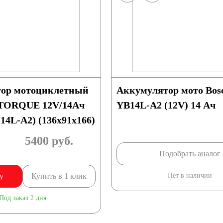
ор мотоциклетный
Аккумулятор мото Bos
TORQUE 12V/14Ач
YB14L-A2 (12V) 14 Ач
14L-A2) (136х91х166)
5400
руб.
Подобрать аналог
у
Купить в 1 клик
Нет в наличии
Под заказ 2 дня