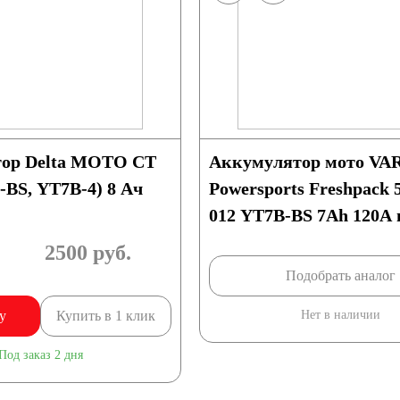
ор Delta МОТО CT
Аккумулятор мото VA
-BS, YT7B-4) 8 Ач
Powersports Freshpack 
012 YT7B-BS 7Ah 120A 
(150x66x94)
2500
руб.
Подобрать аналог
у
Купить в 1 клик
Нет в наличии
Под заказ 2 дня