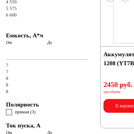
4 550
5 575
6 600
Емкость, А*ч
От
До
Аккумулят
1208 (YT7B
7
7
8
2450 руб.
8
8
при обмене
Полярность
В корзин
прямая (
3
)
Ток пуска, А
От
До