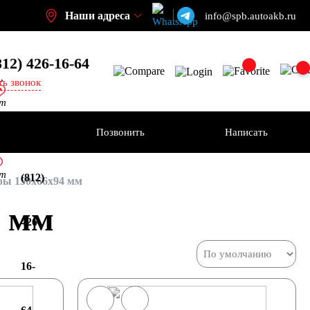
Наши адреса
info@spb.autoakb.ru
812) 426-16-64
,
ть звонок
кт
ения
Позвонить
Написать
+7
кт
(812)
ы 150x66x94 мм
4 мм
426-
16-