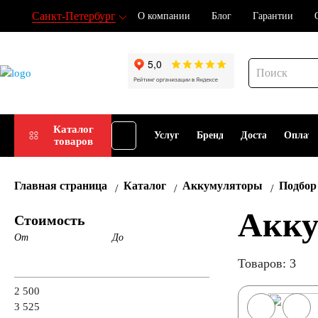
Санкт-Петербург
О компании
Блог
Гарантии
Подбор
Каталог
Услуги
Бренды
Доставка
Оплат
товаров
АКБ
Главная страница
Каталог
Аккумуляторы
Подбор
Акку
Стоимость
От
До
Товаров: 3
2 500
3 525