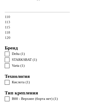
110
113
115
118
120
Бренд
Delta (
1
)
STARKSBAT (
1
)
Varta (
1
)
Технология
Кислота (
1
)
Тип крепления
B00 - Верхнее (борта нет) (
1
)