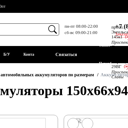
Опт
+7 (
пн-пт 08:00-22:00
просп.
Энгельса
сб-вс 09:00-21:00
Заказа
Прием
145к1
Проспе
Санкт-
Просвещ
просп.
Связаться
а
Б/У
Контакты
Алекс.
Фермы,
Петербург
29ВГ
Проспе
АКБ
 автомобильных аккумуляторов по размерам
Аккумулятор
Славы
муляторы 150x66x9