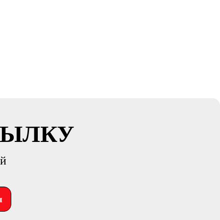
СЫЛКУ
ий
я