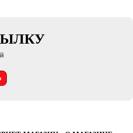
СЫЛКУ
ий
я