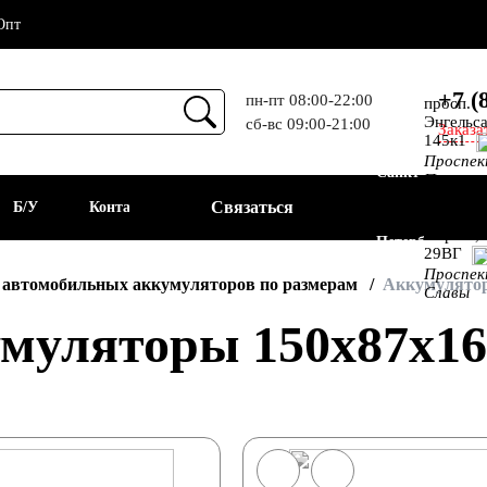
Опт
+7 (
пн-пт 08:00-22:00
просп.
Энгельса
сб-вс 09:00-21:00
Заказа
Прием
145к1
Проспе
Санкт-
Просвещ
просп.
Связаться
а
Б/У
Контакты
Алекс.
Фермы,
Петербург
29ВГ
Проспе
АКБ
 автомобильных аккумуляторов по размерам
Аккумулятор
Славы
муляторы 150x87x16