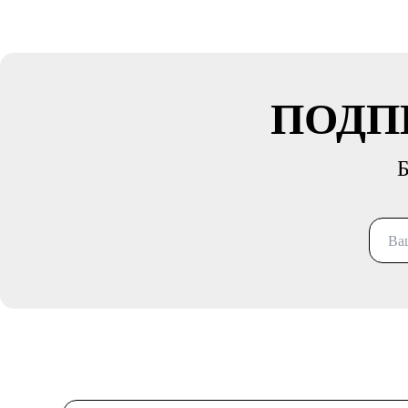
ПОДП
Б