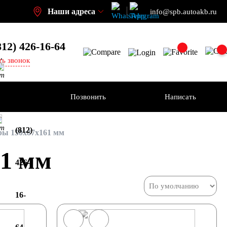
Наши адреса
info@spb.autoakb.ru
812) 426-16-64
,
ть звонок
кт
ения
Позвонить
Написать
+7
кт
(812)
ы 150x87x161 мм
1 мм
426-
16-