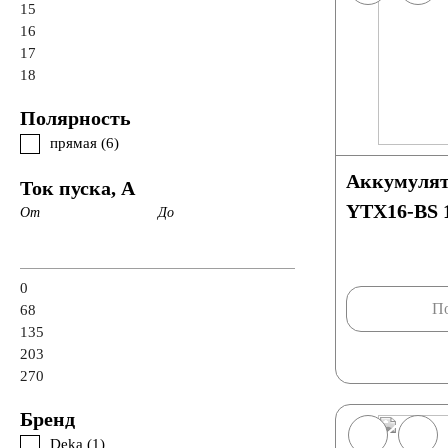
15
16
17
18
Полярность
прямая (
6
)
Аккумулят
Ток пуска, А
YTX16-BS 
От
До
0
По
68
135
203
270
Бренд
Deka (
1
)