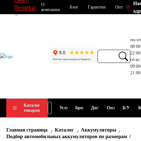
На
О
Блог
Гарантии
Опт
Петербург
компании
адр
пн-п
08:00
22:00
сб-вс
09:00
21:00
Прием
Подбор
Каталог
Услуги
Бренды
Доставка
Оплата
Б/У
К
товаров
АКБ
АКБ
Главная страница
Каталог
Аккумуляторы
Подбор автомобильных аккумуляторов по размерам