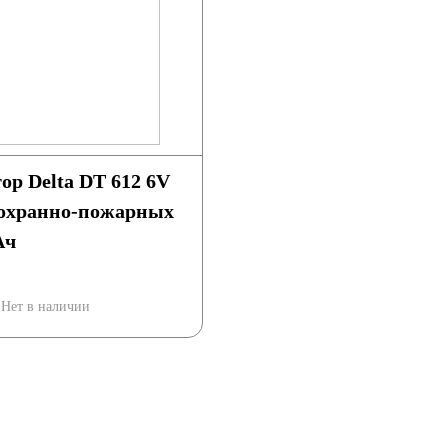
р Delta DT 612 6V
я охранно-пожарных
Ач
Нет в наличии