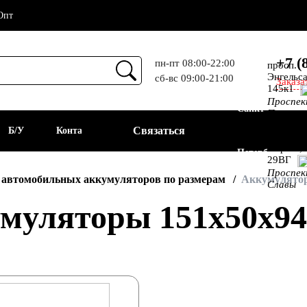
Опт
+7 (
пн-пт 08:00-22:00
просп.
Энгельса
сб-вс 09:00-21:00
Заказа
Прием
145к1
Проспе
Санкт-
Просвещ
просп.
Связаться
а
Б/У
Контакты
Алекс.
Фермы,
Петербург
29ВГ
Проспе
АКБ
 автомобильных аккумуляторов по размерам
Аккумулятор
Славы
муляторы 151x50x9