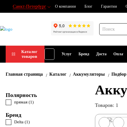
Санкт-Петербург
О компании
Блог
Гарантии
Подбор
Каталог
Услуги
Бренды
Доставка
Оплат
товаров
АКБ
Главная страница
Каталог
Аккумуляторы
Подбор
Акку
Полярность
прямая (
1
)
Товаров: 1
Бренд
Delta (
1
)