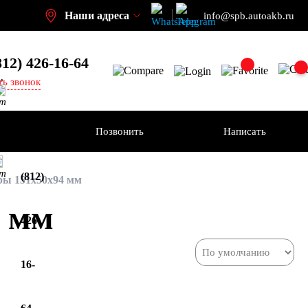
Наши адреса
info@spb.autoakb.ru
812) 426-16-64
,
ть звонок
кт
ения
Позвонить
Написать
+7
кт
(812)
ы 151x50x94 мм
4 мм
426-
16-