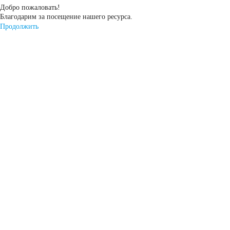
Добро пожаловать!
Россия
Благодарим за посещение нашего ресурса.
Продолжить
Республика
Беларусь
Польша
Китай
Казахстан
Испания
Иран
Индия
Германия