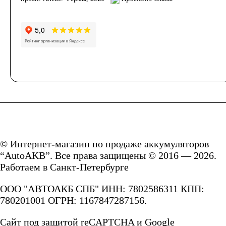
172
180
185
190
192
200
210
220
225
230
© Интернет-магазин по продаже аккумуляторов
235
240
“AutoAKB”. Все права защищены © 2016 — 2026.
Работаем в Санкт-Петербурге
250
ООО "АВТОАКБ СПБ" ИНН: 7802586311 КПП:
780201001 ОГРН: 1167847287156.
Технология
Сайт под защитой reCAPTCHA и Google