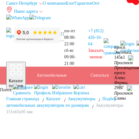
Санкт-Петербург
О компании
Блог
Гарантии
Опт
Наши адреса
info@spb.autoakb.ru
пн-пт
+7 (812)
08:00-
426-16-
22:00
64
просп.
сб-вс
Заказать
профиль
и
Энгельса,
сравнить
09:00-
звонок
145к1
Прием
Проспект
21:00
Подбор
Санкт-
Просвещения
просп.
Автомобильные
Услуги
Бренды
Доставка
Оплата
Б/У
Контакты
Связаться
Алекс.
Каталог
Фермы,
АКБ
Петербург
товаров
29ВГ
Поиск
аккумуляторы
АКБ
Сравнить
Профиль
Избранное
Корзина
Проспект
Славы
Главная страница
Каталог
Аккумуляторы
Подбор
автомобильных аккумуляторов по размерам
Аккумуляторы
151x65x95 мм
Легковые