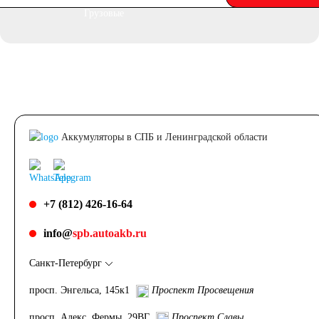
Грузовые
автомобили
Емкость (A/H)
100
105
Аккумуляторы в СПБ и Ленинградской области
106
110
115
+7 (812) 426-16-64
120
125
info@
spb.autoakb.ru
132
140
Санкт-Петербург
просп. Энгельса, 145к1
Проспект Просвещения
145
150
просп. Алекс. Фермы, 29ВГ
Проспект Славы