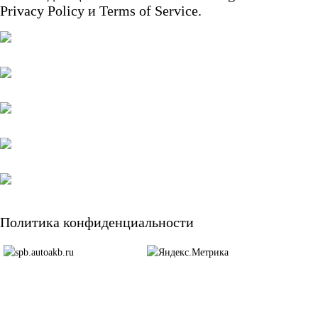
Privacy Policy
и
Terms of Service.
START-STOP
EFB
AGM
По стране изготовления:
Япония
Южная Корея
Чехия
Турция
Политика конфиденциальности
Тайланд
США
Словения