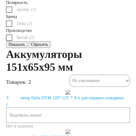
Полярность
автомобили
пр/обр. (
1
)
Бренд
Емкость (A/H)
Delta (
2
)
Производство
Китай (
2
)
35
38
40
Показать
Сбросить
Аккумуляторы
42
43
44
151x65x95 мм
45
47
48
Товаров: 2
50
52
53
Аккумулятор Delta DTM 1207 12V 7 А/ч для охранно-пожарных
систем
54
55
56
Подобрать аналог
58
59
60
Нет в наличии