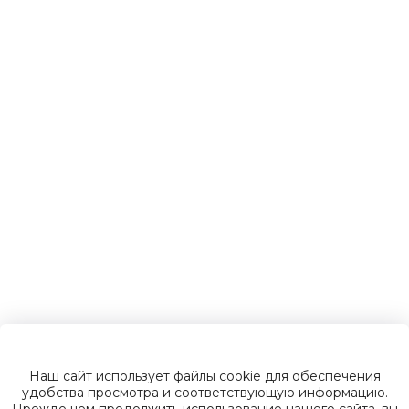
Детские
электромобили
Инвалидные
коляски
Газонокосилки
Зарядные
устройства
Наш сайт использует файлы cookie для обеспечения
Пусковые
удобства просмотра и соответствующую информацию.
Прежде чем продолжить использование нашего сайта, вы