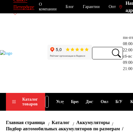
На
О
Блог
Гарантии
Опт
Петербург
компании
адр
пн-п
08:00
22:00
сб-вс
09:00
21:00
Прием
Подбор
Каталог
Услуги
Бренды
Доставка
Оплата
Б/У
К
товаров
АКБ
АКБ
Главная страница
Каталог
Аккумуляторы
Подбор автомобильных аккумуляторов по размерам