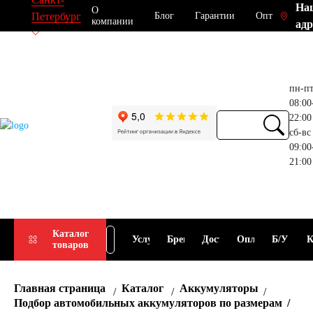
На
О
Блог
Гарантии
Опт
Петербург
компании
адр
пн-п
08:00
22:00
сб-вс
09:00
21:00
Прием
Подбор
Каталог
Услуги
Бренды
Доставка
Оплата
Б/У
К
товаров
АКБ
АКБ
Главная страница
Каталог
Аккумуляторы
Подбор автомобильных аккумуляторов по размерам