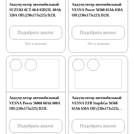
Аккумулятор автомобильный
Аккумулятор автомобильный
61
62
63
SUZUKI 6СТ-60.0 65D23L 60Ah
VESNA Power 56568 65Ah 650A
520A ОП (230х173х225) D23L
ОП (230х173х225) D23L
64
65
66
Подобрать аналог
Подобрать аналог
68
70
71
Нет в наличии
Нет в наличии
72
74
75
77
78
80
82
84
85
Аккумулятор автомобильный
Аккумулятор автомобильный
VESNA Power 56068 60Ah 600A
VESNA EFB Stop&Go 56568
90
92
95
ОП (230x173x225) D23L
65Ah 650A ОП (230x173x225)
D23L
96
98
Подобрать аналог
Подобрать аналог