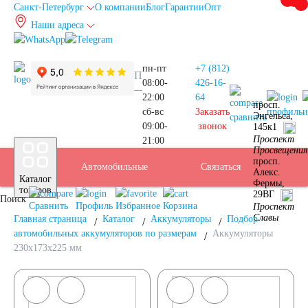
Санкт-Петербург
О компании
Блог
Гарантии
Опт
Наши адреса
info@spb.autoakb.ru
пн-пт
+7 (812)
08:00-
426-16-
22:00
64
просп.
сб-вс
Заказать
профиль
и
Энгельса,
сравнить
09:00-
звонок
145к1
Прием
Проспект
21:00
Подбор
Санкт-
Просвещения
просп.
Автомобильные
Услуги
Бренды
Доставка
Оплата
Б/У
Контакты
Связаться
Алекс.
Каталог
Фермы,
АКБ
Петербург
товаров
29ВГ
Поиск
аккумуляторы
АКБ
Сравнить
Профиль
Избранное
Корзина
Проспект
Славы
Главная страница
Каталог
Аккумуляторы
Подбор
автомобильных аккумуляторов по размерам
Аккумуляторы
230x173x225 мм
Легковые