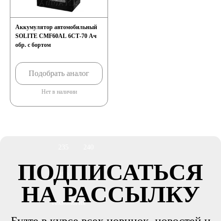
172
180
Аккумулятор автомобильный
SOLITE CMF60AL 6СТ-70 Ач
185
190
обр. с бортом
192
200
Подобрать аналог
Нет в наличии
210
220
225
230
235
240
ПОДПИСАТЬСЯ
250
НА РАССЫЛКУ
Технология