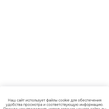
Детские
электромобили
Инвалидные
коляски
Газонокосилки
Зарядные
устройства
Наш сайт использует файлы cookie для обеспечения
Пусковые
удобства просмотра и соответствующую информацию.
Прежде чем продолжить использование нашего сайта, вы