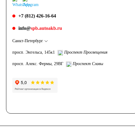
Грузовые
+7 (812) 426-16-64
автомобили
info@
spb.autoakb.ru
Емкость (A/H)
Санкт-Петербург
просп. Энгельса, 145к1
Проспект Просвещения
100
105
просп. Алекс. Фермы, 29ВГ
Проспект Славы
106
110
115
120
125
132
140
145
150