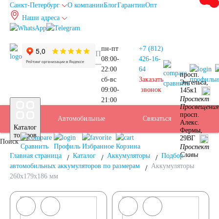
Санкт-Петербург
О компании
Блог
Гарантии
Опт
Наши адреса
info@spb.autoakb.ru
пн-пт
+7 (812)
08:00-
426-16-
22:00
64
просп.
сб-вс
Заказать
профиль
и
Энгельса,
сравнить
09:00-
звонок
145к1
Прием
Проспект
21:00
Подбор
Санкт-
Просвещения
просп.
Автомобильные
Услуги
Бренды
Доставка
Оплата
Б/У
Контакты
Связаться
Алекс.
Каталог
Фермы,
АКБ
Петербург
товаров
29ВГ
Поиск
аккумуляторы
АКБ
Сравнить
Профиль
Избранное
Корзина
Проспект
Славы
Главная страница
Каталог
Аккумуляторы
Подбор
автомобильных аккумуляторов по размерам
Аккумуляторы
260x179x186 мм
Легковые