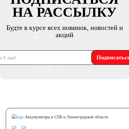
61
62
63
НА РАССЫЛКУ
64
65
66
Будте в курсе всех новинок, новостей и
акций
68
70
71
72
74
75
Подписатьс
77
78
80
82
84
85
90
92
95
Аккумуляторы в СПБ и Ленинградской области
96
98