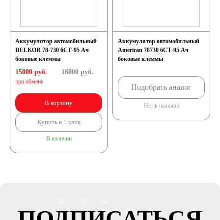
автомобили
Емкость (A/H)
Аккумулятор автомобильный
Аккумулятор автомобильный
DELKOR 78-730 6СТ-95 Ач
American 78730 6СТ-95 Ач
боковые клеммы
боковые клеммы
35
38
40
15000 руб.
16000
руб.
при обмене
Подобрать аналог
42
43
44
В корзину
Нет в наличии
45
47
48
Купить в 1 клик
В наличии
50
52
53
54
55
56
58
59
60
ПОДПИСАТЬСЯ