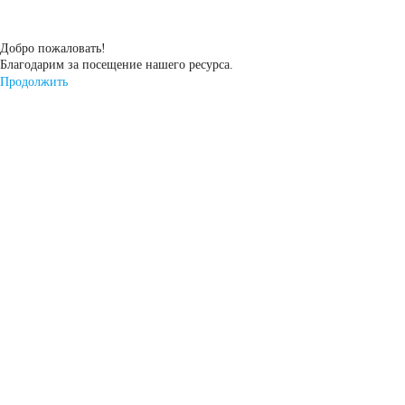
START-STOP
Добро пожаловать!
Благодарим за посещение нашего ресурса.
EFB
AGM
Продолжить
По стране изготовления:
Япония
Южная Корея
Чехия
Турция
Тайланд
США
Словения