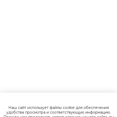
Детские
электромобили
Инвалидные
коляски
Газонокосилки
Зарядные
устройства
Наш сайт использует файлы cookie для обеспечения
Пусковые
удобства просмотра и соответствующую информацию.
Прежде чем продолжить использование нашего сайта, вы