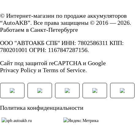
172
180
© Интернет-магазин по продаже аккумуляторов
“AutoAKB”. Все права защищены © 2016 — 2026.
185
190
Работаем в Санкт-Петербурге
192
200
ООО "АВТОАКБ СПБ" ИНН: 7802586311 КПП:
780201001 ОГРН: 1167847287156.
210
220
Сайт под защитой reCAPTCHA и Google
Privacy Policy
и
Terms of Service.
225
230
235
240
Политика конфиденциальности
250
Технология