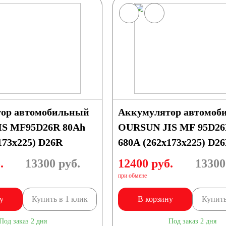
190
192
240
250
ор автомобильный
Аккумулятор автомоб
S MF95D26R 80Ah
OURSUN JIS MF 95D26
173х225) D26R
680А (262х173х225) D2
.
13300
руб.
12400 руб.
13300
при обмене
Тайланд
у
Купить в 1 клик
В корзину
Купить
еларусь
Под заказ 2 дня
Под заказ 2 дня