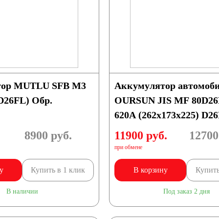
60
61
62
72
74
75
тор MUTLU SFB M3
Аккумулятор автомоб
92
95
96
D26FL) Обр.
OURSUN JIS MF 80D26
620А (262х173х225) D2
8900
руб.
11900 руб.
12700
при обмене
у
Купить в 1 клик
В корзину
Купить
В наличии
Под заказ 2 дня
125
132