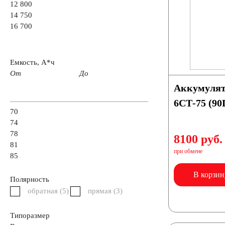
12 800
14 750
16 700
52
53
54
55
56
58
59
63
64
65
66
68
70
71
Емкость, А*ч
От
До
Аккумуля
77
78
80
82
84
85
90
6СТ-75 (90
70
74
98
78
8100 руб.
81
при обмене
Грузовые автомобили
85
В корзин
Полярность
Емкость (A/H)
обратная (
5
)
прямая (
3
)
Типоразмер
100
105
106
110
115
120