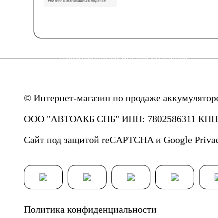
Аккумуляторы для катеров, яхт и лодок
АКБ для лодочных электромоторов
АКБ для
© Интернет-магазин по продаже аккумулятор
ООО "АВТОАКБ СПБ" ИНН: 7802586311 КПП: 
Тяговые аккумуляторы
АКБ для ИБП
Сайт под защитой reCAPTCHA и Google
Priva
Промышленные аккумуляторы
Политика конфиденциальности
Подъёмники, штабелеры
АКБ для систем свя