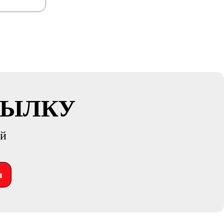
СЫЛКУ
ий
я