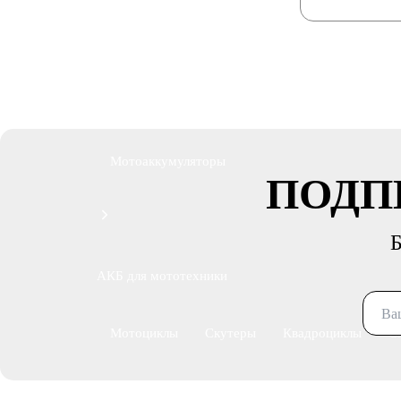
По цене
Недорогие
Мотоаккумуляторы
ПОДП
Б
АКБ для мототехники
Мотоциклы
Скутеры
Квадроциклы
С
Садовые трактора, райдеры
Мопеды
Мот