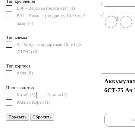
Тип крепления
B00 - Верхнее (борта нет) (
1
)
B01 - Нижнее (по длине, 10.5мм, 3
Польша
Китай
Казахстан
Испания
паза) (
7
)
Германия
Тип клемм
A - Конус стандартный 19.5/17.9
(EURO) (
8
)
По напряжению
Тип корпуса
Азия (
8
)
12 вольт
Аккумуля
Производство
6СТ-75 Ач
По стране авто (Родина бренда)
Китай (
5
)
Турция (
2
)
Южная Корея (
1
)
Авто из Азии
Американские авто
Европе
Показать
Сбросить
По
Японские авто
Корейские авто