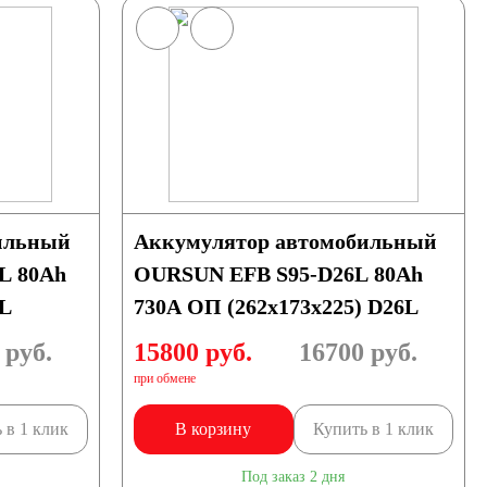
ильный
Аккумулятор автомобильный
L 80Ah
OURSUN EFB S95-D26L 80Ah
6L
730A ОП (262х173х225) D26L
руб.
15800 руб.
16700
руб.
при обмене
 в 1 клик
В корзину
Купить в 1 клик
Под заказ 2 дня