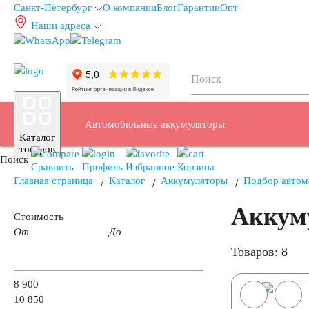
Санкт-Петербург
О компании
Блог
Гарантии
Опт
Наши адреса
info@spb.autoakb.ru
Автомобильные аккумуляторы
Каталог
товаров
Поиск
Сравнить
Профиль
Избранное
Корзина
Главная страница
Каталог
Аккумуляторы
Подбор автом
Аккум
Легковые автомобили
Стоимость
От
До
Товаров: 8
Емкость (A/H)
8 900
10 850
35
38
40
42
43
44
45