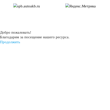
АКБ для аварийного освещения
АКБ для охранно-пожарных систем
Добро пожаловать!
Благодарим за посещение нашего ресурса.
Продолжить
АКБ для кассовых аппаратов
Электро и голь
Электропогрузчики
Бытовые АКБ
Детские электромобили
Инвалидные коляски