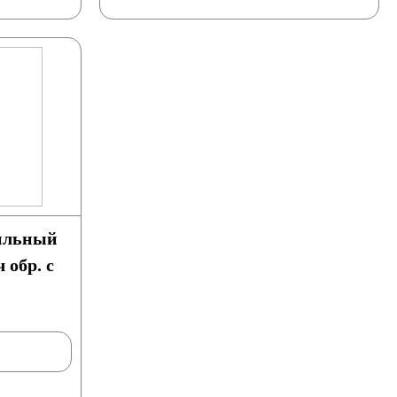
ильный
 обр. с