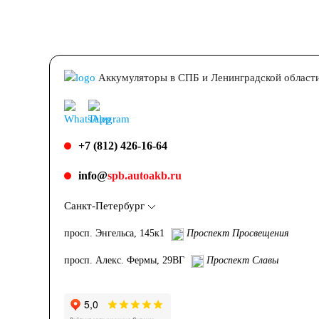
Мотобуксировщики
Аккумуляторы в СПБ и Ленинградской област
Емкость (A/H)
2.3
3
4
4.5
5
7
8
9
+7 (812) 426-16-64
17
18
19
20
24
30
info@
spb.autoakb.ru
Санкт-Петербург
Технология
просп. Энгельса, 145к1
Проспект Просвещения
просп. Алекс. Фермы, 29ВГ
Проспект Славы
AGM
АКБ для лодок, катеров, яхт