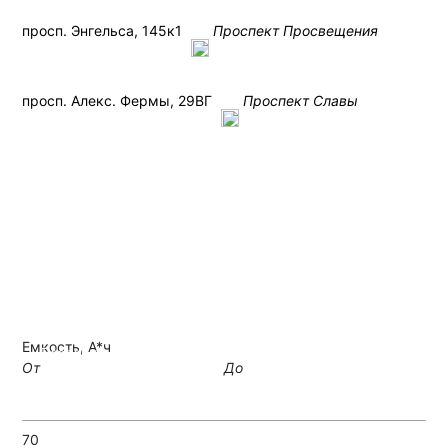
просп. Энгельса, 145к1
Проспект Просвещения
просп. Алекс. Фермы, 29ВГ
Проспект Славы
+7 (812) 426-16-64
Емкость, А*ч
Позвонить
Написать
От
До
70