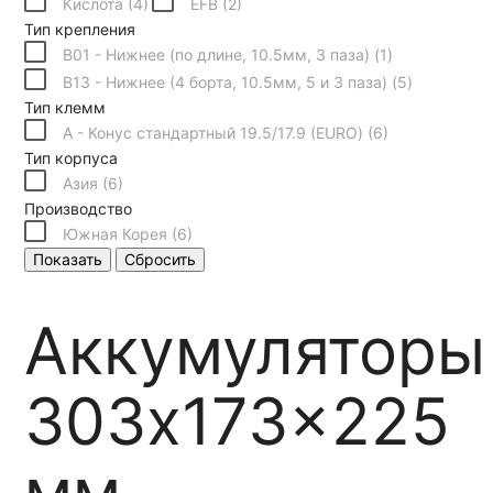
Кислота (
4
)
EFB (
2
)
Тип крепления
B01 - Нижнее (по длине, 10.5мм, 3 паза) (
1
)
B13 - Нижнее (4 борта, 10.5мм, 5 и 3 паза) (
5
)
Тип клемм
A - Конус стандартный 19.5/17.9 (EURO) (
6
)
Тип корпуса
Азия (
6
)
Производство
Южная Корея (
6
)
Показать
Сбросить
Аккумуляторы
303x173x225
мм