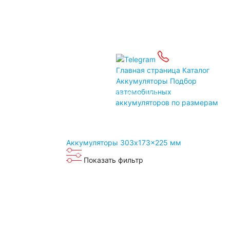
Детские электромобили
Инвалидные коляски
Газонокосилки
Зарядные устройства
Услуги
Бренды
Главная страница
Каталог
Аккумуляторы
Подбор
автомобильных
Пусковые устройства
Подбор АКБ
аккумуляторов по размерам
Автомобильные тестеры
Аксессуары
Доставка
Аккумуляторы 303x173x225 мм
Связаться
Оплата
Прием Б/У АКБ
Контакты
Показать фильтр
Санкт-Петербург