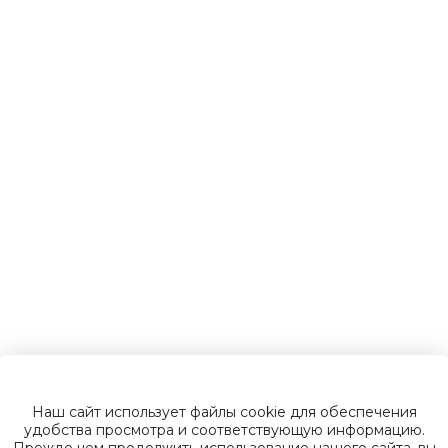
Детские
электромобили
Инвалидные
коляски
Газонокосилки
Зарядные
устройства
Наш сайт использует файлы cookie для обеспечения
Пусковые
удобства просмотра и соответствующую информацию.
Прежде чем продолжить использование нашего сайта, вы