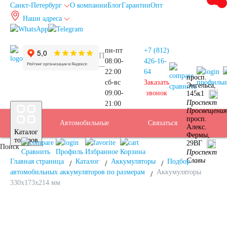
Санкт-Петербург
О компании
Блог
Гарантии
Опт
Наши адреса
info@spb.autoakb.ru
пн-пт
+7 (812)
08:00-
426-16-
22:00
64
просп.
сб-вс
Заказать
профиль
и
Энгельса,
сравнить
09:00-
звонок
145к1
Прием
Проспект
21:00
Подбор
Санкт-
Просвещения
просп.
Автомобильные
Услуги
Бренды
Доставка
Оплата
Б/У
Контакты
Связаться
Алекс.
Каталог
Фермы,
АКБ
Петербург
товаров
29ВГ
Поиск
аккумуляторы
АКБ
Сравнить
Профиль
Избранное
Корзина
Проспект
Славы
Главная страница
Каталог
Аккумуляторы
Подбор
автомобильных аккумуляторов по размерам
Аккумуляторы
330x173x214 мм
Легковые