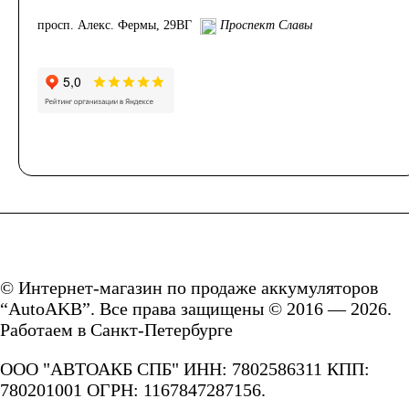
172
180
просп. Алекс. Фермы, 29ВГ
Проспект Славы
185
190
192
200
210
220
225
230
235
240
© Интернет-магазин по продаже аккумуляторов
“AutoAKB”. Все права защищены © 2016 — 2026.
250
Работаем в Санкт-Петербурге
ООО "АВТОАКБ СПБ" ИНН: 7802586311 КПП:
Технология
780201001 ОГРН: 1167847287156.