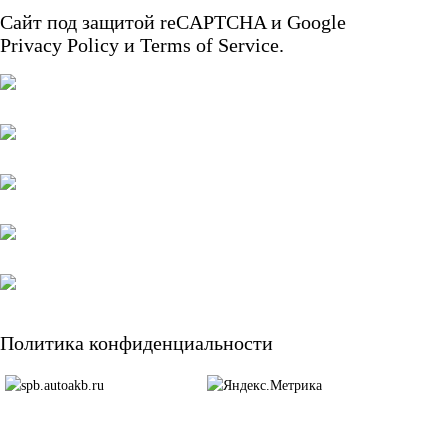
Сайт под защитой reCAPTCHA и Google
START-STOP
Privacy Policy
и
Terms of Service.
EFB
AGM
По стране изготовления:
Япония
Южная Корея
Чехия
Турция
Политика конфиденциальности
Тайланд
США
Словения