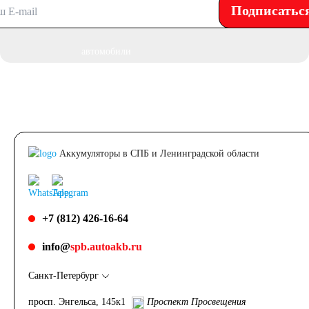
Подписатьс
Грузовые
автомобили
Емкость (A/H)
100
105
Аккумуляторы в СПБ и Ленинградской области
106
110
115
120
125
+7 (812) 426-16-64
132
140
info@
spb.autoakb.ru
Санкт-Петербург
145
150
просп. Энгельса, 145к1
Проспект Просвещения