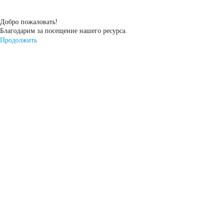
Россия
Добро пожаловать!
Благодарим за посещение нашего ресурса.
Республика
Продолжить
Беларусь
Польша
Китай
Казахстан
Испания
Иран
Индия
Германия