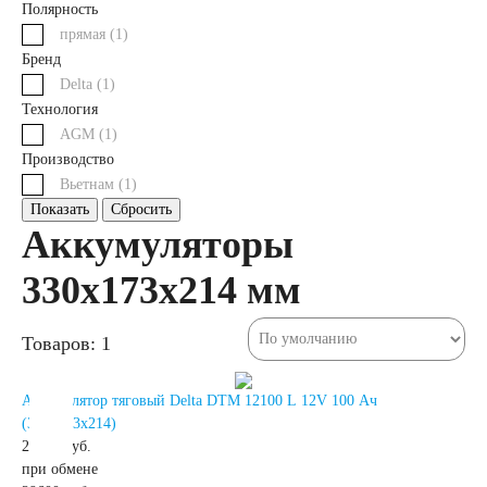
Полярность
автомобили
прямая (
1
)
Бренд
Емкость (A/H)
Delta (
1
)
Технология
AGM (
1
)
35
38
40
Производство
Вьетнам (
1
)
42
43
44
Показать
Сбросить
Аккумуляторы
45
47
48
330x173x214 мм
50
52
53
Товаров: 1
54
55
56
Аккумулятор тяговый Delta DTM 12100 L 12V 100 Ач
(330x173x214)
28600 руб.
58
59
60
при обмене