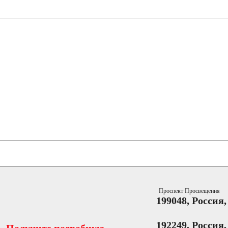
Проспект Просвещения
199048, Россия
192249, Россия