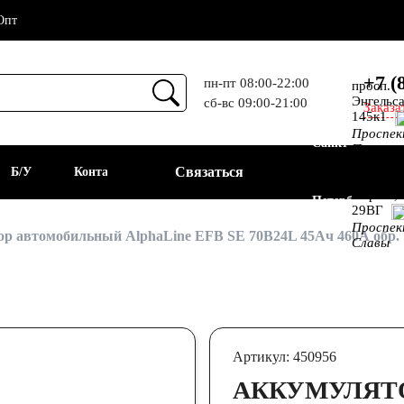
Опт
+7 (
пн-пт 08:00-22:00
просп.
Энгельса
сб-вс 09:00-21:00
Заказа
Прием
145к1
Проспе
Санкт-
Просвещ
просп.
Связаться
а
Б/У
Контакты
Алекс.
Фермы,
Петербург
29ВГ
Проспе
АКБ
р автомобильный AlphaLine EFB SE 70B24L 45Ач 460А обр.
Славы
Артикул: 450956
АККУМУЛЯТ