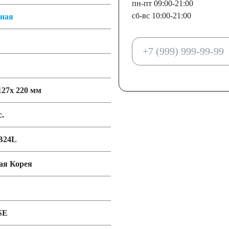
пн-пт 09:00-21:00
сб-вс 10:00-21:00
тная
127x 220 мм
c.
B24L
я Корея
SE