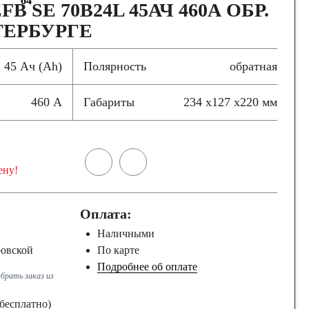
64
B SE 70B24L 45АЧ 460А ОБР.
ТЕРБУРГЕ
45 Ач (Ah)
Полярность
обратная
460 А
Габариты
234 x127 x220 мм
ену!
Оплата:
Наличными
ровской
По карте
Подробнее об оплате
брать заказ из
бесплатно)