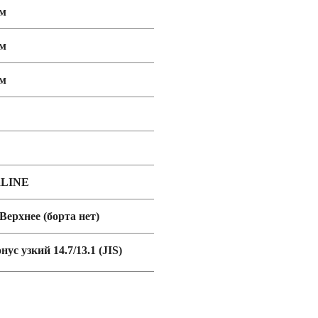
мм
мм
мм
aLINE
 Верхнее (борта нет)
нус узкий 14.7/13.1 (JIS)