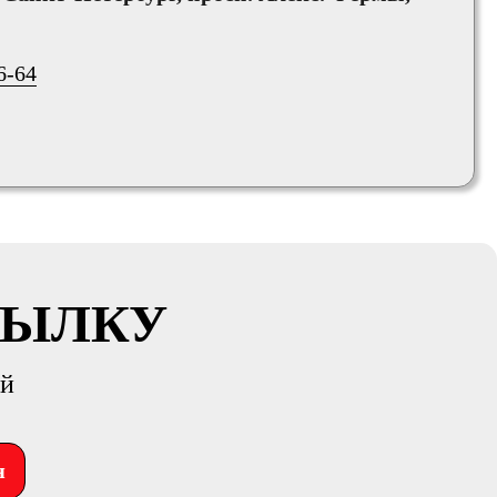
6-64
СЫЛКУ
ий
я