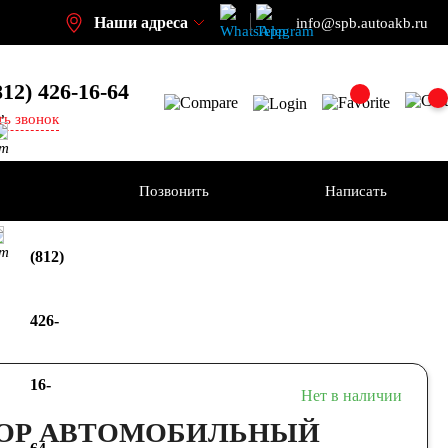
Наши адреса
info@spb.autoakb.ru
812) 426-16-64
,
ть звонок
кт
ения
Позвонить
Написать
+7
кт
(812)
426-
16-
Нет в наличии
ОР АВТОМОБИЛЬНЫЙ