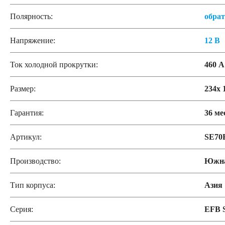
Полярность:
обра
Напряжение:
12 В
Ток холодной прокрутки:
460 А
Размер:
234x 
Гарантия:
36 ме
Артикул:
SE70
Производство:
Южна
Тип корпуса:
Азия
Серия:
EFB 