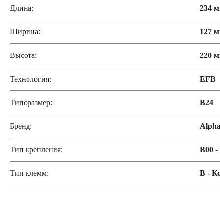
Длина:
234 
Ширина:
127 
Высота:
220 
Технология:
EFB
Типоразмер:
B24
Бренд:
Alph
Тип крепления:
B00 -
Тип клемм:
B - Ко