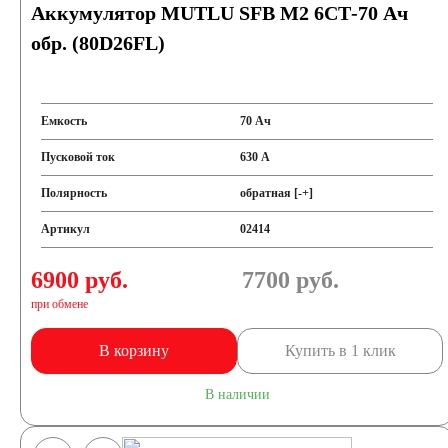
Аккумулятор MUTLU SFB M2 6СТ-70 Ач
обр. (80D26FL)
Емкость
70 Ач
Пусковой ток
630 А
Полярность
обратная [-+]
Артикул
02414
6900 руб.
7700
руб.
при обмене
В корзину
Купить в 1 клик
В наличии