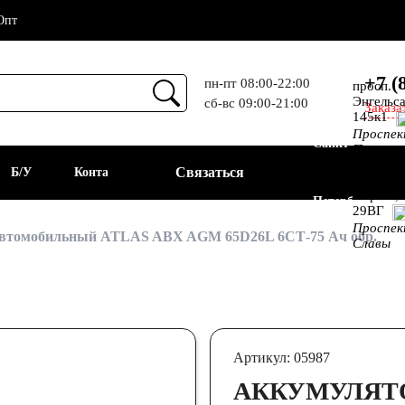
Опт
+7 (
пн-пт 08:00-22:00
просп.
Энгельса
сб-вс 09:00-21:00
Заказа
Прием
145к1
Проспе
Санкт-
Просвещ
просп.
Связаться
а
Б/У
Контакты
Алекс.
Фермы,
Петербург
29ВГ
Проспе
АКБ
втомобильный ATLAS ABX AGM 65D26L 6СТ-75 Ач обр.
Славы
Артикул: 05987
АККУМУЛЯТ