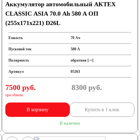
Аккумулятор автомобильный АКТЕХ
CLASSIC ASIA 70.0 Ah 580 А ОП
(255x171x221) D26L
Емкость
70 Ач
Пусковой ток
580 А
Полярность
обратная [-+]
Артикул
05263
7500 руб.
8300
руб.
при обмене
В корзину
Купить в 1 клик
В наличии