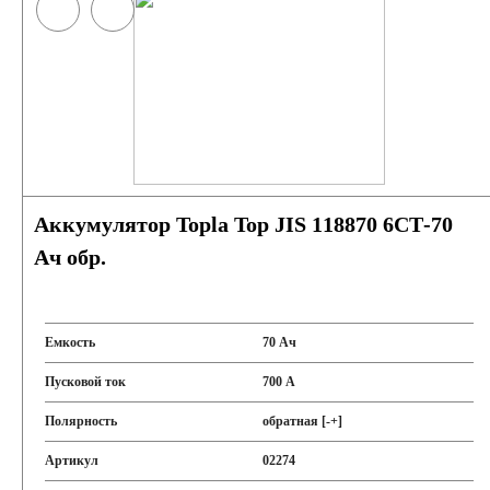
Аккумулятор Topla Top JIS 118870 6СТ-70
Ач обр.
Емкость
70 Ач
Пусковой ток
700 А
Полярность
обратная [-+]
Артикул
02274