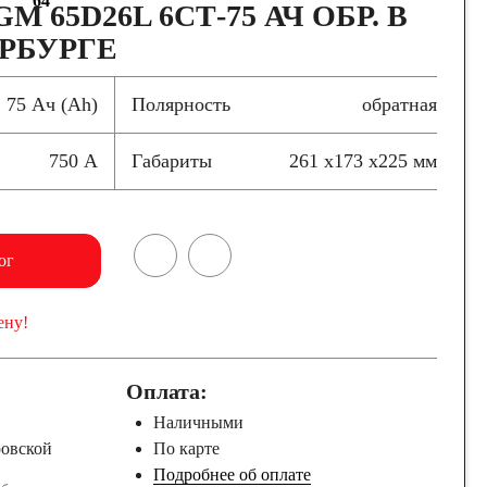
64
M 65D26L 6СТ-75 АЧ ОБР. В
РБУРГЕ
75 Ач (Ah)
Полярность
обратная
750 А
Габариты
261 x173 x225 мм
ог
ену!
Оплата:
Наличными
ровской
По карте
Подробнее об оплате