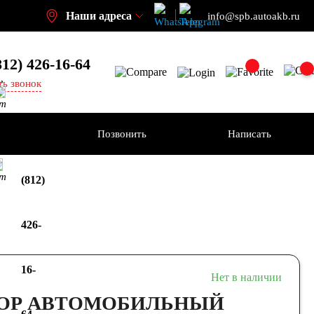
Наши адреса
info@spb.autoakb.ru
812) 426-16-64
,
ть звонок
кт
ения
Позвонить
Написать
+7
кт
(812)
426-
16-
Нет в наличии
ОР АВТОМОБИЛЬНЫЙ