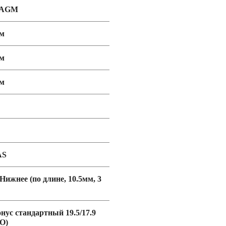
 AGM
мм
мм
мм
AS
 Нижнее (по длине, 10.5мм, 3
онус стандартный 19.5/17.9
O)