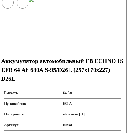
Аккумулятор автомобильный FB ECHNO IS
EFB 64 Ah 680А S-95/D26L (257х170х227)
D26L
Емкость
64 Ач
Пусковой ток
680 А
Полярность
обратная [-+]
Артикул
00554