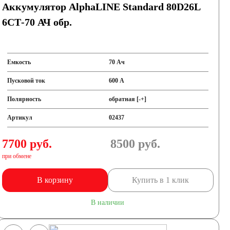
Аккумулятор AlphaLINE Standard 80D26L
6СТ-70 АЧ обр.
Емкость
70 Ач
Пусковой ток
600 А
Полярность
обратная [-+]
Артикул
02437
7700 руб.
8500
руб.
при обмене
В корзину
Купить в 1 клик
В наличии