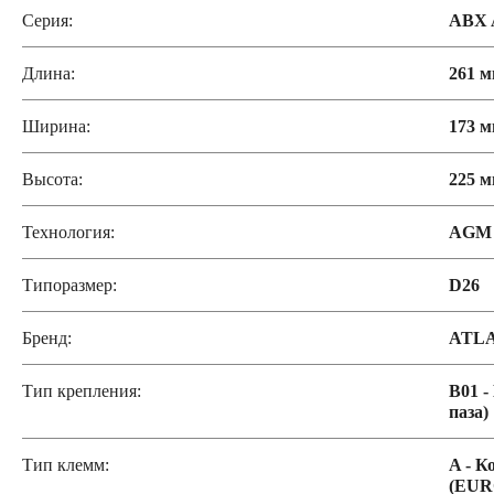
Серия:
ABX
Длина:
261 
Ширина:
173 
Высота:
225 
Технология:
AGM
Типоразмер:
D26
Бренд:
ATL
Тип крепления:
B01 -
паза)
Тип клемм:
A - К
(EUR