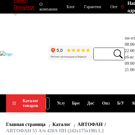
На
О
Блог
Гарантии
Опт
Петербург
компании
адр
пн-п
08:00
22:00
сб-вс
09:00
21:00
Прием
Подбор
Каталог
Услуги
Бренды
Доставка
Оплата
Б/У
К
товаров
АКБ
АКБ
Главная страница
Каталог
АВТОФАН
АВТОФАН 55 А/ч 420А ПП (242x175x190) L2