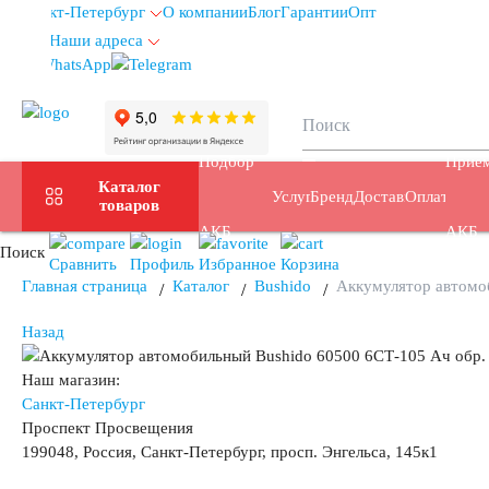
Санкт-Петербург
О компании
Блог
Гарантии
Опт
Наши адреса
info@spb.autoakb.ru
Подбор
Прием
Каталог
Услуги
Бренды
Доставка
Оплата
товаров
АКБ
АКБ
Поиск
Сравнить
Профиль
Избранное
Корзина
Главная страница
Каталог
Bushido
Аккумулятор автомо
Назад
Наш магазин:
Санкт-Петербург
Проспект Просвещения
199048, Россия, Санкт-Петербург, просп. Энгельса, 145к1