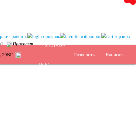
сравнить
профиль
избранное
корзина
5к1
Проспект
+7 (812) 426-
ы, 29ВГ
Позвонить
Написать
16-64