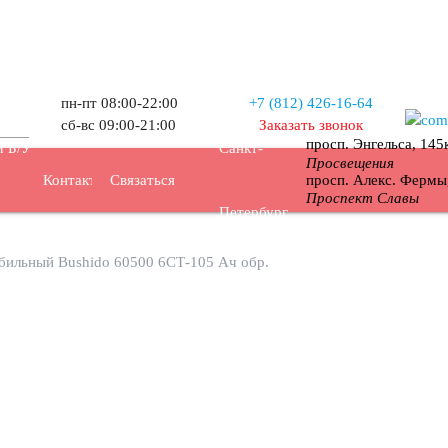
пн-пт 08:00-22:00
+7 (812) 426-16-64
сб-вс 09:00-21:00
Заказать звонок
просп. Энгельса, 14
 Б/У
Санкт-
Просвещения
просп. Алекс. Ферм
Контакты
Связаться
Проспект Славы
Петербург
бильный Bushido 60500 6СТ-105 Ач обр.