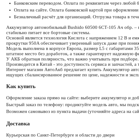
Банковским переводом. Оплата по реквизитам через любой б
Оплата на сайте. Оплата банковской картой при оформлении 
Безналичный расчёт для организаций. Отгрузка товара в теч
Аккумулятор автомобильный Bushido 60500 6СТ-105 Ач обр. – н
стабильно питает все бортовые системы.
Основой является технология Кислота с напряжением 12 В и ем
прокрутки 950A обеспечивает уверенный запуск даже при пониж
Модель выполнена в корпусе Европа, размер L5 с габаритами 35
штатное место без доработок, а также гарантирует надежную ф
У АКБ обратная полярность, что важно учитывать при подборе.
Производится в Китай - это доступность сервиса и запчастей, 
Интернет магазин АвтоАкб предлагает купить Аккумулятор авт
ищущих сбалансированное решение по цене, надежности и эксп
Как купить
Оформление заказа прямо на сайте: выберите аккумулятор и доб
Быстрый заказ по телефону: продиктуйте модель авто, мы под
Возможен самовывоз из пункта выдачи (уточняйте адреса на сай
Доставка
Курьерская по Санкт-Петербурге и области до двери