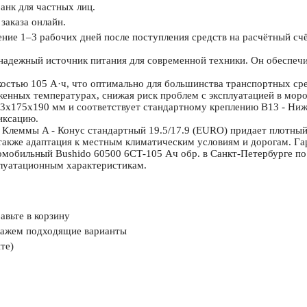
анк для частных лиц.
заказа онлайн.
ение 1–3 рабочих дней после поступления средств на расчётный сч
адежный источник питания для современной техники. Он обеспечив
костью 105 А·ч, что оптимально для большинства транспортных ср
енных температурах, снижая риск проблем с эксплуатацией в моро
3x175x190 мм и соответствует стандартному креплению B13 - Нижнее
иксацию.
 Клеммы A - Конус стандартный 19.5/17.9 (EURO) придает плотный
а также адаптация к местным климатическим условиям и дорогам. Га
омобильный Bushido 60500 6СТ-105 Ач обр. в Санкт-Петербурге по
луатационным характеристикам.
авьте в корзину
скажем подходящие варианты
те)