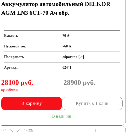
Аккумулятор автомобильный DELKOR
AGM LN3 6СТ-70 Ач обр.
Емкость
70 Ач
Пусковой ток
760 А
Полярность
обратная [-+]
Артикул
02441
28100 руб.
28900
руб.
при обмене
В корзину
Купить в 1 клик
В наличии