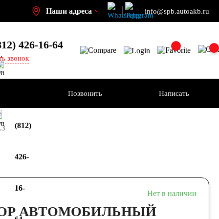
Наши адреса
info@spb.autoakb.ru
812) 426-16-64
,
ть звонок
кт
ения
Позвонить
Написать
+7
кт
(812)
L3
426-
16-
Нет в наличии
ОР АВТОМОБИЛЬНЫЙ