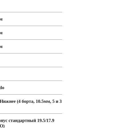
мм
мм
мм
do
 Нижнее (4 борта, 10.5мм, 5 и 3
онус стандартный 19.5/17.9
O)