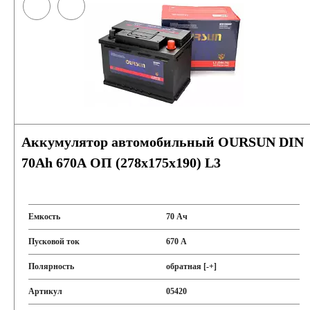
Аккумулятор автомобильный OURSUN DIN
70Ah 670A ОП (278х175х190) L3
Емкость
70 Ач
Пусковой ток
670 А
Полярность
обратная [-+]
Артикул
05420