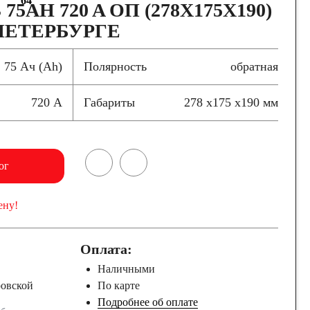
64
75AH 720 A ОП (278X175X190)
-ПЕТЕРБУРГЕ
75 Ач (Ah)
Полярность
обратная
720 А
Габариты
278 x175 x190 мм
ог
ену!
Оплата:
Наличными
ровской
По карте
Подробнее об оплате