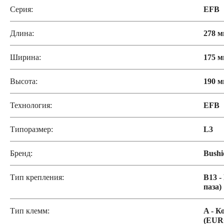
Серия:
EFB
Длина:
278 
Ширина:
175 
Высота:
190 
Технология:
EFB
Типоразмер:
L3
Бренд:
Bushi
Тип крепления:
B13 -
паза)
Тип клемм:
A - К
(EUR