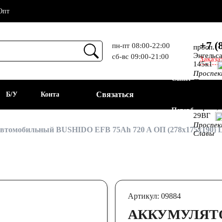
Опт
+7 (
пн-пт 08:00-22:00
просп.
Энгельса
сб-вс 09:00-21:00
Заказа
Прием
145к1
Проспе
Санкт-
Просвещ
просп.
Связаться
а
Б/У
Контакты
Алекс.
Фермы,
Петербург
29ВГ
Проспе
АКБ
втомобильный BUSHIDO EFB 75Ah 720 A ОП (278x175x190) 
Славы
Артикул: 09884
АККУМУЛЯТ